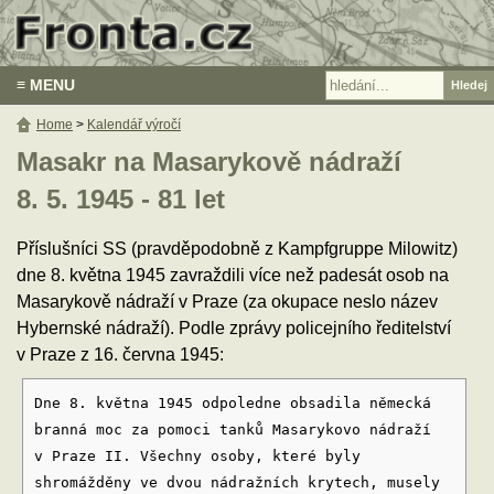
≡ MENU
Home
>
Kalendář výročí
Masakr na Masarykově nádraží
8. 5. 1945 - 81 let
Příslušníci SS (pravděpodobně z Kampfgruppe Milowitz)
dne 8. května 1945 zavraždili více než padesát osob na
Masarykově nádraží v Praze (za okupace neslo název
Hybernské nádraží). Podle zprávy policejního ředitelství
v Praze z 16. června 1945:
Dne 8. května 1945 odpoledne obsadila německá
branná moc za pomoci tanků Masarykovo nádraží
v Praze II. Všechny osoby, které byly
shromážděny ve dvou nádražních krytech, musely