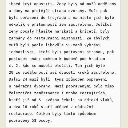
ihned kryt opustiti. Ženy byly od mužů odděleny
a dány na protější stranu dvorany. Muži pak
byli seřazeni do trojřadu a na místě jich bylo
několik v přítomnosti žen zastřeleno. Jelikož
ženy počaly hlasitě naříkati a křičeti, byly
zahnány do restaurační místnosti. Ze zbylých
mužů byli podle libovůle SS-manů vybráni
jednotlivci, kteří byli postaveni stranou, pak
poklusem hnáni směrem k budově pod hradlem
č. 2, kde se museli otočiti. Tam jich bylo
29 ze vzdálenosti asi dvaceti kroků zastřeleno.
Další 24 muži byli týmž způsobem popraveni
u nádražní dvorany. Mezi popravenými bylo mimo
železniční zaměstnance i mnoho cestujících,
kteří již od 5. května čekali na odjezd vlaků,
a dva 16 roků staří učňové z nádražní
restaurace. Celkem byly tímto způsobem
popraveny 53 osoby.