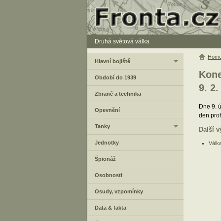
Druhá světová válka
Hom
Hlavní bojiště
Kone
Období do 1939
9. 2.
Zbraně a technika
Dne 9. ú
Opevnění
den proh
Tanky
Další v
Jednotky
Válk
Špionáž
Osobnosti
Osudy, vzpomínky
Data & fakta