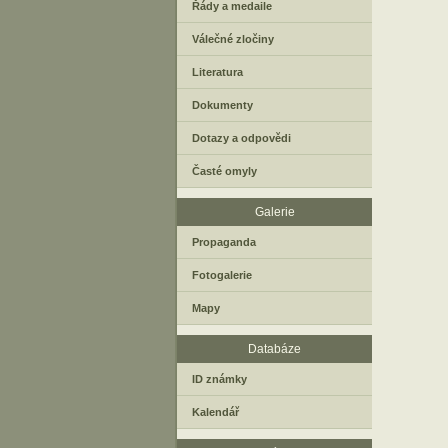
Řády a medaile
Válečné zločiny
Literatura
Dokumenty
Dotazy a odpovědi
Časté omyly
Galerie
Propaganda
Fotogalerie
Mapy
Databáze
ID známky
Kalendář