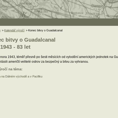
e
>
Kalendář výročí
> Konec bitvy o Guadalcanal
c bitvy o Guadalcanal
 1943 - 83 let
nora 1943, téměř přesně po šesti měsících od vylodění amerických jednotek na Gu
lásili američtí velitelé ostrov za bezpečný a bitvu za vyhranou.
ýročí na téma:
a na Dálném východě a v Pacifiku