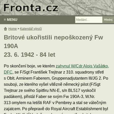
≡ MENU
Home
>
Kalendář výročí
Britové ukořistili nepoškozený Fw
190A
23. 6. 1942 - 84 let
Po skončení boje, ve kterém
zahynul W/Cdr Alois Vašátko,
DFC
, se F/Sgt František Trejtnar z 310. squadrony střetl
s Oblt. Arminem Faberem, Gruppenadjutantem III/JG 2. Po
souboji, ze kterého vyšel vítězně německý pilot (F/Sgt
Trejtnar ze svého Spitfiru NN-E, s/n BL517 vyskočil
padákem), přistál Faber se svým Fw 190A-3, W.Nr.
313 omylem na letišti RAF v Pembrey a stal se válečným
zajatcem. Po přepravě do Royal Aircraft Establishment byl