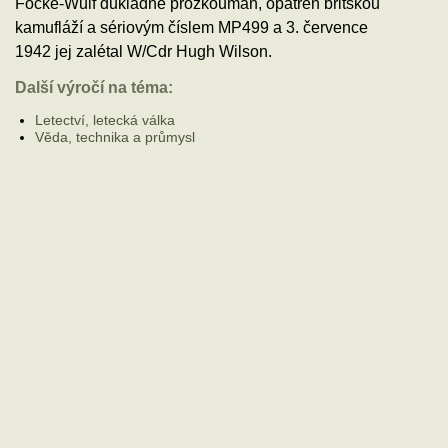
Focke-Wulf důkladně prozkoumán, opatřen britskou
kamufláží a sériovým číslem MP499 a 3. července
1942 jej zalétal W/Cdr Hugh Wilson.
Další výročí na téma:
Letectví, letecká válka
Věda, technika a průmysl