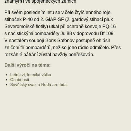
známým i ve spojeneckých zemích.
Při svém posledním letu se v čele čtyřčlenného roje
stíhaček P-40 od 2. GIAP-SF (2. gardový stíhací pluk
Severomořské flotily) utkal při ochraně konvoje PQ-16
s nacistickými bombardéry Ju 88 v doprovodu Bf 109.
V nastalém souboji Boris Safonov postupně ohlásil
zničení tří bombardérů, než se jeho rádio odmlčelo. Přes
rozsáhlé pátrání zůstal navždy pohřešován.
Další výročí na téma:
Letectví, letecká válka
Osobnosti
Sovětský svaz a Rudá armáda