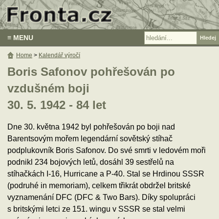
≡ MENU
Home
>
Kalendář výročí
Boris Safonov pohřešován po
vzdušném boji
30. 5. 1942 - 84 let
Dne 30. května 1942 byl pohřešován po boji nad
Barentsovým mořem legendární sovětský stíhač
podplukovník Boris Safonov. Do své smrti v ledovém moři
podnikl 234 bojových letů, dosáhl 39 sestřelů na
stíhačkách I-16, Hurricane a P-40. Stal se Hrdinou SSSR
(podruhé in memoriam), celkem třikrát obdržel britské
vyznamenání DFC (DFC & Two Bars). Díky spolupráci
s britskými letci ze 151. wingu v SSSR se stal velmi