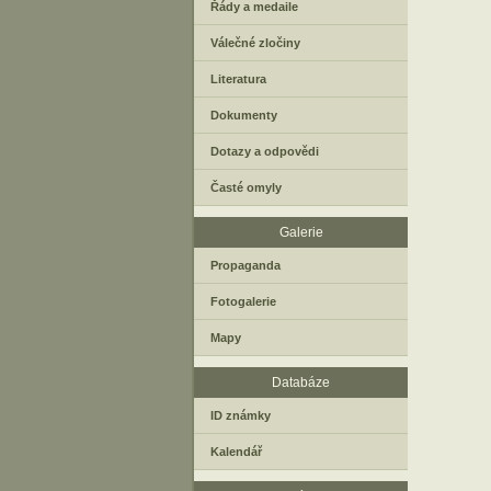
Řády a medaile
Válečné zločiny
Literatura
Dokumenty
Dotazy a odpovědi
Časté omyly
Galerie
Propaganda
Fotogalerie
Mapy
Databáze
ID známky
Kalendář