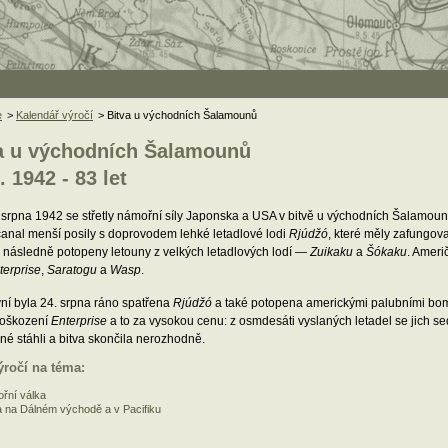
e
>
Kalendář výročí
> Bitva u východních Šalamounů
a u východních Šalamounů
. 1942 - 83 let
srpna 1942 se střetly námořní síly Japonska a USA v bitvě u východních Šalamouno
anal menší posily s doprovodem lehké letadlové lodi
Rjúdžó
, které měly zafungov
y následně potopeny letouny z velkých letadlových lodí —
Zuikaku
a
Šókaku
. Američ
terprise
,
Saratogu
a
Wasp
.
ní byla 24. srpna ráno spatřena
Rjúdžó
a také potopena americkými palubními bomb
oškození
Enterprise
a to za vysokou cenu: z osmdesáti vyslaných letadel se jich se
é stáhli a bitva skončila nerozhodně.
ýročí na téma:
řní válka
a na Dálném východě a v Pacifiku