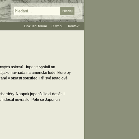
Diskuzní forum
O webu
Kontakt
vých ostrovů. Japonci vyslali na
at jako návnada na americké lodě, které by
ané v oblasti soustředili tři své letadlové
ardéry. Naopak japonští letci dosáhli
dmdesát nevrátilo. Poté se Japonci i