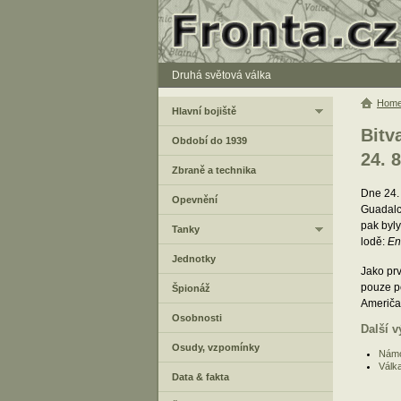
Druhá světová válka
Hom
Hlavní bojiště
Bitv
Období do 1939
24. 8
Zbraně a technika
Dne 24. 
Opevnění
Guadalc
pak byl
Tanky
lodě:
En
Jednotky
Jako prv
pouze p
Špionáž
Američan
Osobnosti
Další v
Osudy, vzpomínky
Námo
Válk
Data & fakta