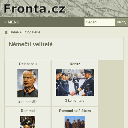
≡ MENU
Home
>
Fotogalerie
Němečtí velitelé
Reichenau
Dönitz
3 komentáře
3 komentáře
Rommel
Rommel se štábem