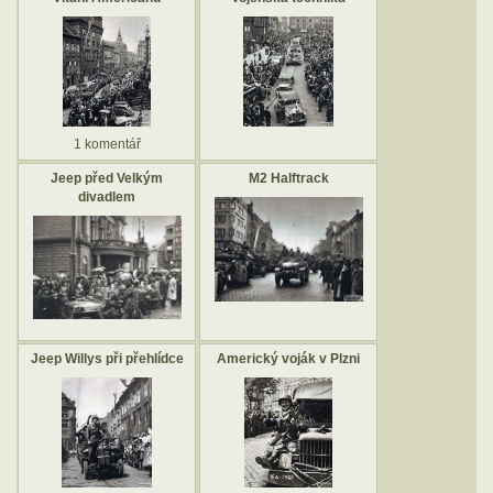
1 komentář
Jeep před Velkým
M2 Halftrack
divadlem
Jeep Willys při přehlídce
Americký voják v Plzni