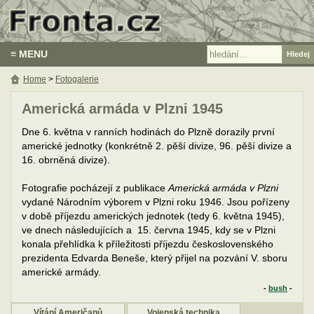
≡ MENU
Home
>
Fotogalerie
Americká armáda v Plzni 1945
Dne 6. května v ranních hodinách do Plzně dorazily první
americké jednotky (konkrétně 2. pěší divize, 96. pěší divize a
16. obrněná divize).
Fotografie pocházejí z publikace
Americká armáda v Plzni
vydané Národním výborem v Plzni roku 1946. Jsou pořízeny
v době příjezdu amerických jednotek (tedy 6. května 1945),
ve dnech následujících a 15. června 1945, kdy se v Plzni
konala přehlídka k příležitosti příjezdu československého
prezidenta Edvarda Beneše, který přijel na pozvání V. sboru
americké armády.
-
bush
-
Vítání Američanů
Vojenská technika