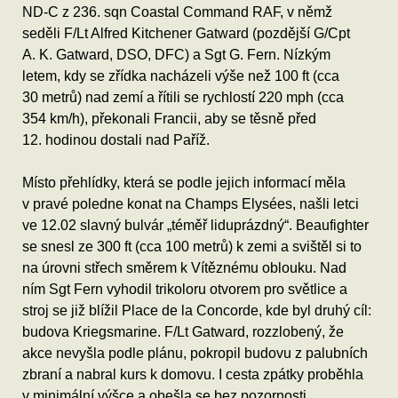
ND-C z 236. sqn Coastal Command RAF, v němž
seděli F/Lt Alfred Kitchener Gatward (pozdější G/Cpt
A. K. Gatward, DSO, DFC) a Sgt G. Fern. Nízkým
letem, kdy se zřídka nacházeli výše než 100 ft (cca
30 metrů) nad zemí a řítili se rychlostí 220 mph (cca
354 km/h), překonali Francii, aby se těsně před
12. hodinou dostali nad Paříž.
Místo přehlídky, která se podle jejich informací měla
v pravé poledne konat na Champs Elysées, našli letci
ve 12.02 slavný bulvár „téměř liduprázdný“. Beaufighter
se snesl ze 300 ft (cca 100 metrů) k zemi a svištěl si to
na úrovni střech směrem k Vítěznému oblouku. Nad
ním Sgt Fern vyhodil trikoloru otvorem pro světlice a
stroj se již blížil Place de la Concorde, kde byl druhý cíl:
budova Kriegsmarine. F/Lt Gatward, rozzlobený, že
akce nevyšla podle plánu, pokropil budovu z palubních
zbraní a nabral kurs k domovu. I cesta zpátky proběhla
v minimální výšce a obešla se bez pozornosti