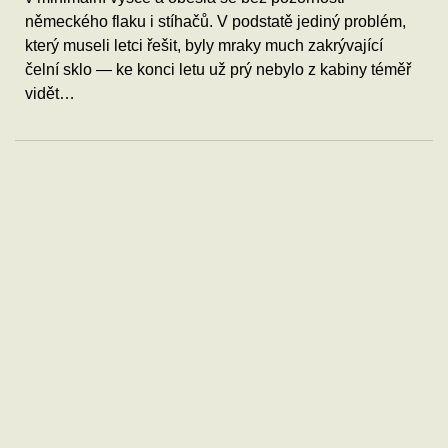
německého flaku i stíhačů. V podstatě jediný problém,
který museli letci řešit, byly mraky much zakrývající
čelní sklo — ke konci letu už prý nebylo z kabiny téměř
vidět…