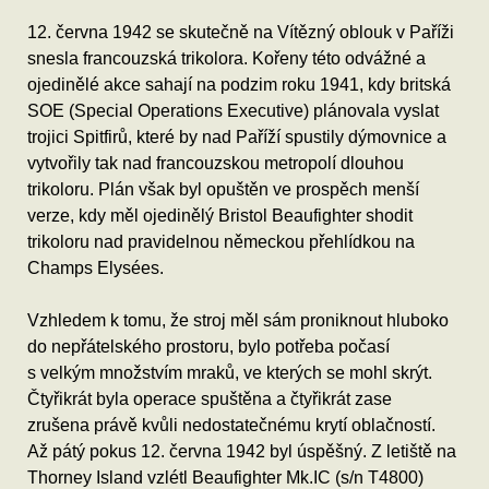
12. června 1942 se skutečně na Vítězný oblouk v Paříži
snesla francouzská trikolora. Kořeny této odvážné a
ojedinělé akce sahají na podzim roku 1941, kdy britská
SOE (Special Operations Executive) plánovala vyslat
trojici Spitfirů, které by nad Paříží spustily dýmovnice a
vytvořily tak nad francouzskou metropolí dlouhou
trikoloru. Plán však byl opuštěn ve prospěch menší
verze, kdy měl ojedinělý Bristol Beaufighter shodit
trikoloru nad pravidelnou německou přehlídkou na
Champs Elysées.
Vzhledem k tomu, že stroj měl sám proniknout hluboko
do nepřátelského prostoru, bylo potřeba počasí
s velkým množstvím mraků, ve kterých se mohl skrýt.
Čtyřikrát byla operace spuštěna a čtyřikrát zase
zrušena právě kvůli nedostatečnému krytí oblačností.
Až pátý pokus 12. června 1942 byl úspěšný. Z letiště na
Thorney Island vzlétl Beaufighter Mk.IC (s/n T4800)