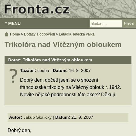
≡ MENU
Home
>
Dotazy a odpovědi
>
Letadla, letecká válka
Trikolóra nad Vítězným obloukem
Dotaz: Trikolóra nad Vítězným obloukem
Tazatel:
cooba |
Datum:
16. 9. 2007
Dobrý den, dočetl jsem se o shození
francouzské trikolory na Vítězný oblouk r. 1942.
Nevíte nějaké podrobnosti této akce? Děkuji.
Autor:
Jakub Skalický
|
Datum:
21. 9. 2007
Dobrý den,