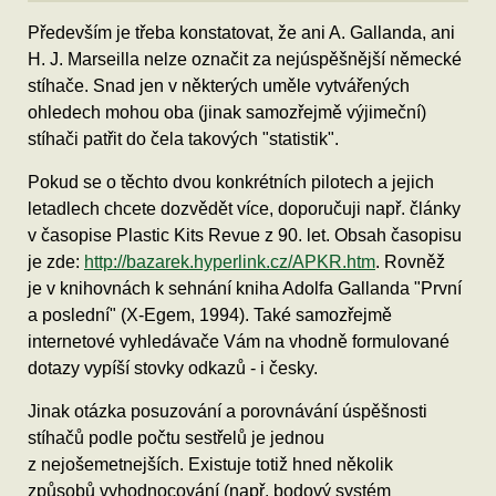
Především je třeba konstatovat, že ani A. Gallanda, ani
H. J. Marseilla nelze označit za nejúspěšnější německé
stíhače. Snad jen v některých uměle vytvářených
ohledech mohou oba (jinak samozřejmě výjimeční)
stíhači patřit do čela takových "statistik".
Pokud se o těchto dvou konkrétních pilotech a jejich
letadlech chcete dozvědět více, doporučuji např. články
v časopise Plastic Kits Revue z 90. let. Obsah časopisu
je zde:
http://bazarek.hyperlink.cz/APKR.htm
. Rovněž
je v knihovnách k sehnání kniha Adolfa Gallanda "První
a poslední" (X-Egem, 1994). Také samozřejmě
internetové vyhledávače Vám na vhodně formulované
dotazy vypíší stovky odkazů - i česky.
Jinak otázka posuzování a porovnávání úspěšnosti
stíhačů podle počtu sestřelů je jednou
z nejošemetnejších. Existuje totiž hned několik
způsobů vyhodnocování (např. bodový systém