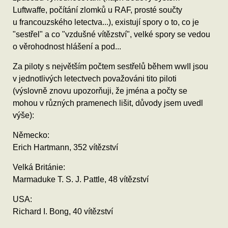
Luftwaffe, počítání zlomků u RAF, prosté součty
u francouzského letectva...), existují spory o to, co je
"sestřel" a co "vzdušné vítězství", velké spory se vedou
o věrohodnost hlášení a pod...
Za piloty s největším počtem sestřelů během wwII jsou
v jednotlivých letectvech považováni tito piloti
(výslovně znovu upozorňuji, že jména a počty se
mohou v různých pramenech lišit, důvody jsem uvedl
výše):
Německo:
Erich Hartmann, 352 vítězství
Velká Británie:
Marmaduke T. S. J. Pattle, 48 vítězství
USA:
Richard I. Bong, 40 vítězství