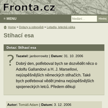
≡ MENU
Home
>
Dotazy a odpovědi
>
Letadla, letecká válka
Stíhací esa
Dotaz: Stíhací esa
Tazatel:
janborrowitz |
Datum:
31. 10. 2006
Dobrý den, potřeboval bych se dozvědět něco o
Adolfu Gallandovi a H. J. Marsellovi,
nejúspěšnějších německých stíhačích. Také
bych potřeboval vědět jména nejúspěšnějších
spojeneckých letců. Předem děkuji
Autor:
Tomáš Adam
|
Datum:
3. 12. 2006