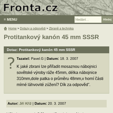
≡ MENU
Home
>
Dotazy a odpovědi
>
Zbraně a technika
Protitankový kanón 45 mm SSSR
Dotaz: Protitankový kanón 45 mm SSSR
Tazatel:
Pavel.G |
Datum:
18. 3. 2007
K jaké zbrani lze přiřadit mosaznou nábojnici
sovětské výroby ráže 45mm, délka nábojnice
310mm,dole patka o průměru 48mm,v horní části
mírné láhvovité zúžení? Dík za odpovědˇ.
Autor:
Jiří Kříž
|
Datum:
20. 3. 2007