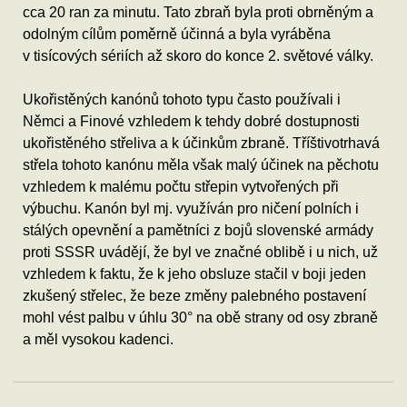
cca 20 ran za minutu. Tato zbraň byla proti obrněným a
odolným cílům poměrně účinná a byla vyráběna
v tisícových sériích až skoro do konce 2. světové války.
Ukořistěných kanónů tohoto typu často používali i
Němci a Finové vzhledem k tehdy dobré dostupnosti
ukořistěného střeliva a k účinkům zbraně. Tříštivotrhavá
střela tohoto kanónu měla však malý účinek na pěchotu
vzhledem k malému počtu střepin vytvořených při
výbuchu. Kanón byl mj. využíván pro ničení polních i
stálých opevnění a pamětníci z bojů slovenské armády
proti SSSR uvádějí, že byl ve značné oblibě i u nich, už
vzhledem k faktu, že k jeho obsluze stačil v boji jeden
zkušený střelec, že beze změny palebného postavení
mohl vést palbu v úhlu 30° na obě strany od osy zbraně
a měl vysokou kadenci.