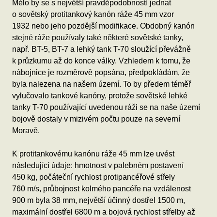
Mělo by se s největší pravděpodobností jednat
o sovětský protitankový kanón ráže 45 mm vzor
1932 nebo jeho pozdější modifikace. Obdobný kanón
stejné ráže používaly také některé sovětské tanky,
např. BT-5, BT-7 a lehký tank T-70 sloužící převážně
k průzkumu až do konce války. Vzhledem k tomu, že
nábojnice je rozměrově popsána, předpokládám, že
byla nalezena na našem území. To by předem téměř
vylučovalo tankové kanóny, protože sovětské lehké
tanky T-70 používající uvedenou ráži se na naše území
bojově dostaly v mizivém počtu pouze na severní
Moravě.
K protitankovému kanónu ráže 45 mm lze uvést
následující údaje: hmotnost v palebném postavení
450 kg, počáteční rychlost protipancéřové střely
760 m/s, průbojnost kolmého pancéře na vzdálenost
900 m byla 38 mm, největší účinný dostřel 1500 m,
maximální dostřel 6800 m a bojová rychlost střelby až