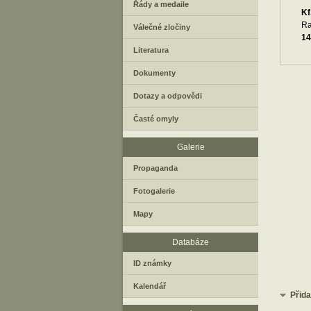
Řády a medaile
Kf
Ra
Válečné zločiny
14
Literatura
Dokumenty
Dotazy a odpovědi
Časté omyly
Galerie
Propaganda
Fotogalerie
Mapy
Databáze
ID známky
Kalendář
Přid