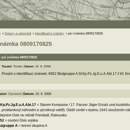
e
>
Dotazy a odpovědi
>
Identifikační známky
> psí známka 0809170825
známka 0809170825
: psí známka 0809170825
Tazatel:
Tonda |
Datum:
16. 9. 2008
Prosím o identifikaci známek: 6952 Blutgruppe A St.Kp.Pz.Jg.E.u.A.Abt.17 // Kf. Ers
utor:
Glynwed
|
Datum:
19. 9. 2008
.Kp.Pz.Jg.E.u.A.Abt.17
= Stamm Kompanie / 17. Panzer Jäger Ersatz und Ausbildun
. protitankový náhradní a výcvikový oddíl
). Oddíl vznikl v dubnu 1943 sloučením n
stejném čísle ve městě Freistadt, Rakousko.
52
= osobní číslo vojáka
utgruppe A
= krevní skupina A