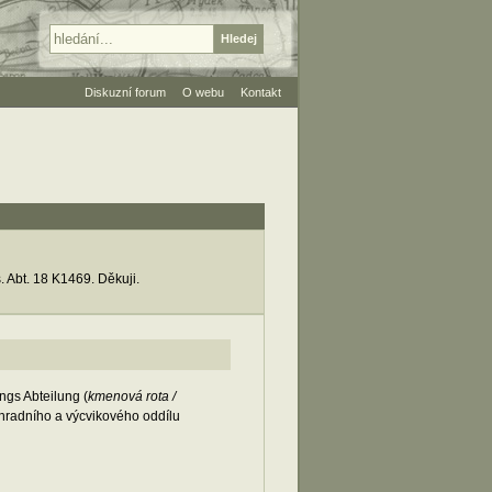
Diskuzní forum
O webu
Kontakt
. Abt. 18 K1469. Děkuji.
gs Abteilung (
kmenová rota /
áhradního a výcvikového oddílu