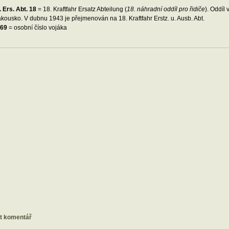
. Ers. Abt. 18
= 18. Kraftfahr Ersatz Abteilung (
18. náhradní oddíl pro řidiče
). Oddíl
kousko. V dubnu 1943 je přejmenován na 18. Kraftfahr Erstz. u. Ausb. Abt.
69
= osobní číslo vojáka
at komentář