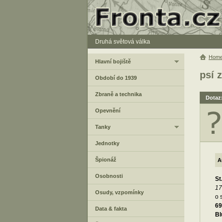
Druhá světová válka
Hom
Hlavní bojiště
psí 
Období do 1939
Zbraně a technika
Dotaz
Opevnění
Tanky
Jednotky
Špionáž
A
Osobnosti
St
17
Osudy, vzpomínky
o 
69
Data & fakta
Bl