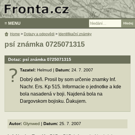
≡ MENU
Home
>
Dotazy a odpovědi
>
Identifikační známky
psí známka 0725071315
Dotaz: psí známka 0725071315
Tazatel:
Helmud |
Datum:
24. 7. 2007
Dobrý deň. Prosil by som určenie znamky Inf.
Nachr. Ers. Kp 515. Informacie o jednotke a kde
bola nasadená v boji. Najdená bola na
Dargovskom bojisku. Ďakujem.
Autor:
Glynwed
|
Datum:
25. 7. 2007