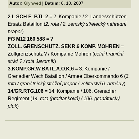
Autor:
Glynwed
|
Datum:
8. 10. 2007
2.L.SCH.E. BTL.2
= 2. Kompanie / 2. Landesschützen
Ersatz Bataillon (
2. rota / 2. zemský střelecký náhradní
prapor
)
F/3 M12 160 588
= ?
ZOLL. GRENSCHUTZ. SEKR.6 KOMP. MOHREN
=
Zollgrenzschutz ? / Kompanie Mohren (
celní hraniční
stráž ? / rota Javorník
)
3.KOMP.GR.W.BATL.A.O.K.6
= 3. Kompanie /
Grenadier Wach Bataillon / Armee Oberkommando 6 (
3.
rota / granátnický strážní prapor / velitelství 6. armády
)
14/GR.RTG.106
= 14. Kompanie / 106. Grenadier
Regiment (
14. rota (protitanková) / 106. granátnický
pluk
)