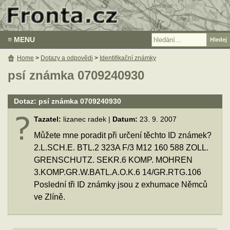
≡ MENU
Home
>
Dotazy a odpovědi
>
Identifikační známky
psí známka 0709240930
Dotaz: psí známka 0709240930
Tazatel:
lizanec radek |
Datum:
23. 9. 2007
Můžete mne poradit při určení těchto ID známek?
2.L.SCH.E. BTL.2 323A F/3 M12 160 588 ZOLL.
GRENSCHUTZ. SEKR.6 KOMP. MOHREN
3.KOMP.GR.W.BATL.A.O.K.6 14/GR.RTG.106
Poslední tři ID známky jsou z exhumace Němců
ve Zlíně.