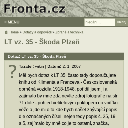
≡ MENU
Home
>
Dotazy a odpovědi
>
Zbraně a technika
LT vz. 35 - Škoda Plzeň
Dotaz: LT vz. 35 - Škoda Plzeň
Tazatel:
wikin |
Datum:
2. 1. 2007
Měl bych dotaz k LT 35, často tady doporučujete
knihu od Klimenta a Franceva - Československá
obrněná vozidla 1918-1948, pořídil jsem ji a
zajímalo by mne zda nevíte zdroj fotografie na str
71 dole - pohled velitelovým poklopem do vnitřku
věže a jde mi o to kde bych našel zbývající popis
dle označených čísel, nejen tedy popis č. 25, 19
a 5, zajímalo by mně co je to ostatní, značka,