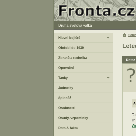
Druhá světová válka
Hom
Hlavní bojiště
Lete
Období do 1939
Zbraně a technika
Dotaz
Opevnění
Tanky
Jednotky
Špionáž
A
Osobnosti
Ta
Osudy, vzpomínky
II
We
Data & fakta