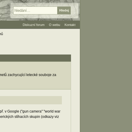
Diskuzní forum
O webu
Kontakt
tů
ometů zachycující letecké souboje za
př. v Google ("gun camera" "world war
erických stíhacích skupin (odkazy viz