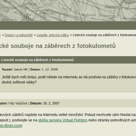
e
>
Dotazy a odpovědi
>
Letadla, letecká válka
> Letecké souboje na záběrech z fotokulome
cké souboje na záběrech z fotokulometů
: Letecké souboje na záběrech z fotokulometů
Tazatel:
Jakub HK |
Datum:
1. 12. 2006
Ještě bych měl dotaz, jestli někde na internetu se dá podívat na záběry z fotokul
druhé světové války?
utor:
Filip Vojtášek
|
Datum:
16. 2. 2007
kových záběrů najdete na Internetu velké množství. Pokud nechcete sám hledat na
" apod.), podívejte se na
sbírku serveru Virtual Fighters
nebo stránky jednotlivých am
b-Birds.com
).