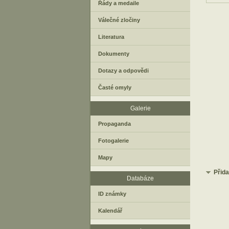
Řády a medaile
Válečné zločiny
Literatura
Dokumenty
Dotazy a odpovědi
Časté omyly
Galerie
Propaganda
Fotogalerie
Mapy
Přid
Databáze
ID známky
Kalendář