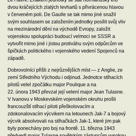
dvou kráčejících zlatých levhartů s přivrácenou hlavou
v červeném poli. De Gaulle se tak mimo jiné snažil
svým souhlasem se založením jednotky posílit svůj vliv
na mezinárodní dění na východě Evropy, založit
vojenskou spolupráci budoucí velmoci se SSSR a
vytvořit mimo jiné i jistou protiváhu svým odpůrcům ve
špičkách politického i vojenského vedení Spojenců na
západě.
Dobrovolníci přišli z nejrůznějších míst — z Anglie, ze
zemí Středního Východu i odjinud. Jednotce stíhacích
pilotů velel zpočátku major Poulique a na
22. února 1943 převzal její velení major Jean Tulasne.
V Ivanovu v Moskevském vojenském okruhu prošli
francouzští stíhací piloti přeškolovacím a
zdokonalovacím výcvikem na letounech Jak-7 a bojový
výcvik absolvovali na stíhačkách Jak-1, které jim pak
byly ponechány pro boj na frontě. 11. března 1943
předvedl major Tulasne sovětským zástupcům vysokou