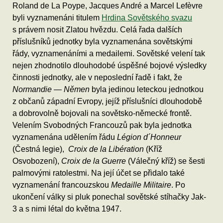
Roland de La Poype, Jacques André a Marcel Lefèvre
byli vyznamenáni titulem
Hrdina Sovětského svazu
s právem nosit Zlatou hvězdu. Celá řada dalších
příslušníků jednotky byla vyznamenána sovětskými
řády, vyznamenáními a medailemi. Sovětské velení tak
nejen zhodnotilo dlouhodobé úspěšné bojové výsledky
činnosti jednotky, ale v neposlední řadě i fakt, že
Normandie — Němen
byla jedinou leteckou jednotkou
z občanů západní Evropy, jejíž příslušníci dlouhodobě
a dobrovolně bojovali na sovětsko-německé frontě.
Velením Svobodných Francouzů pak byla jednotka
vyznamenána udělením řádu
Légion d´Honneur
(Čestná legie),
Croix de la Libération
(Kříž
Osvobození),
Croix de la Guerre
(Válečný kříž) se šesti
palmovými ratolestmi. Na její účet se přidalo také
vyznamenání francouzskou
Medaille Militaire
. Po
ukončení války si pluk ponechal sovětské stíhačky Jak-
3 a s nimi létal do května 1947.