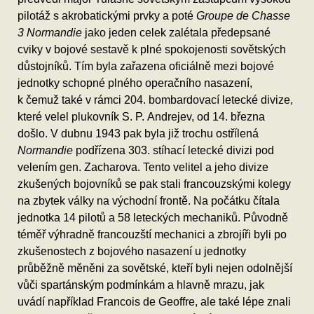
pilotáž s akrobatickými prvky a poté
Groupe de Chasse
3 Normandie
jako jeden celek zalétala předepsané
cviky v bojové sestavě k plné spokojenosti sovětských
důstojníků. Tím byla zařazena oficiálně mezi bojové
jednotky schopné plného operačního nasazení,
k čemuž také v rámci 204. bombardovací letecké divize,
které velel plukovník S. P. Andrejev, od 14. března
došlo. V dubnu 1943 pak byla již trochu ostřílená
Normandie
podřízena 303. stíhací letecké divizi pod
velením gen. Zacharova. Tento velitel a jeho divize
zkušených bojovníků se pak stali francouzskými kolegy
na zbytek války na východní frontě. Na počátku čítala
jednotka 14 pilotů a 58 leteckých mechaniků. Původně
téměř výhradně francouzští mechanici a zbrojíři byli po
zkušenostech z bojového nasazení u jednotky
průběžně měněni za sovětské, kteří byli nejen odolnější
vůči spartánským podmínkám a hlavně mrazu, jak
uvádí například Francois de Geoffre, ale také lépe znali