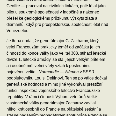
Geoffre — pracoval na civilních linkách, poté létal jako
pilot u soukromé společnosti v Indočíně a nakonec
přešel ke geologickému průzkumu výskytu zlata a
diamantů, když pro prospektorskou společnost létal nad
Venezuelou.
Je třeba dodat, že generálmajor G. Zacharov, který
velel Francouzům prakticky téměř od začátku jejich
činnosti do konce války jako velitel 303. stíhací letecké
divize 1. letecké armády, se stal jejich velkým přítelem
a i osobně měl velmi vřelý vztah k poslednímu
bojovému veliteli
Normandie — Němen
v SSSR
podplukovníku Louisi Delfinovi. Ten se po válce dočkal
generálské hodnosti a mimo jiné vykonával prestižní
funkci inspektora vojenského letectva Francouzské
republiky. V rámci činnosti Výboru veteránů Velké
vlastenecké války generálmajor Zacharov zavítal
několikrát osobně do Francie na přátelské setkání a
stal se nadšeným propagátorem spolupráce Francie se