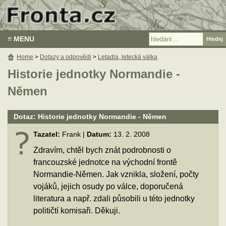
≡ MENU
Home
>
Dotazy a odpovědi
>
Letadla, letecká válka
Historie jednotky Normandie -
Němen
Dotaz: Historie jednotky Normandie - Němen
Tazatel:
Frank |
Datum:
13. 2. 2008
Zdravím, chtěl bych znát podrobnosti o
francouzské jednotce na východní frontě
Normandie-Němen. Jak vznikla, složení, počty
vojáků, jejich osudy po válce, doporučená
literatura a např. zdali působili u této jednotky
političtí komisaři. Děkuji.