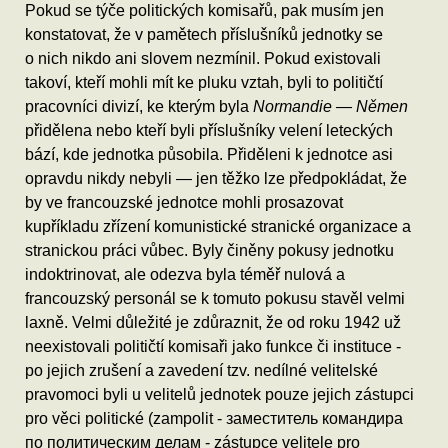
Pokud se týče politických komisařů, pak musím jen
konstatovat, že v pamětech příslušníků jednotky se
o nich nikdo ani slovem nezmínil. Pokud existovali
takoví, kteří mohli mít ke pluku vztah, byli to političtí
pracovníci divizí, ke kterým byla
Normandie — Němen
přidělena nebo kteří byli příslušníky velení leteckých
bází, kde jednotka působila. Přiděleni k jednotce asi
opravdu nikdy nebyli — jen těžko lze předpokládat, že
by ve francouzské jednotce mohli prosazovat
kupříkladu zřízení komunistické stranické organizace a
stranickou práci vůbec. Byly činěny pokusy jednotku
indoktrinovat, ale odezva byla téměř nulová a
francouzský personál se k tomuto pokusu stavěl velmi
laxně. Velmi důležité je zdůraznit, že od roku 1942 už
neexistovali političtí komisaři jako funkce či instituce -
po jejich zrušení a zavedení tzv. nedílné velitelské
pravomoci byli u velitelů jednotek pouze jejich zástupci
pro věci politické (zampolit - заместитель командира
по политическим делам - zástupce velitele pro