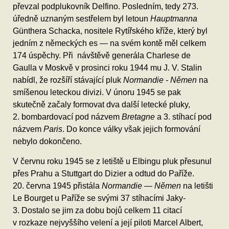
převzal podplukovník Delfino. Posledním, tedy 273.
úředně uznaným sestřelem byl letoun
Hauptmanna
Günthera Schacka, nositele Rytířského kříže, který byl
jedním z německých es — na svém kontě měl celkem
174 úspěchy. Při návštěvě generála Charlese de
Gaulla v Moskvě v prosinci roku 1944 mu J. V. Stalin
nabídl, že rozšíří stávající pluk
Normandie - Němen
na
smíšenou leteckou divizi. V únoru 1945 se pak
skutečně začaly formovat dva další letecké pluky,
2. bombardovací pod názvem
Bretagne
a 3. stíhací pod
názvem
Paris
. Do konce války však jejich formování
nebylo dokončeno.
V červnu roku 1945 se z letiště u Elbingu pluk přesunul
přes Prahu a Stuttgart do Dizier a odtud do Paříže.
20. června 1945 přistála
Normandie — Němen
na letišti
Le Bourget u Paříže se svými 37 stíhacími Jaky-
3. Dostalo se jim za dobu bojů celkem 11 citací
v rozkaze nejvyššího velení a její piloti Marcel Albert,