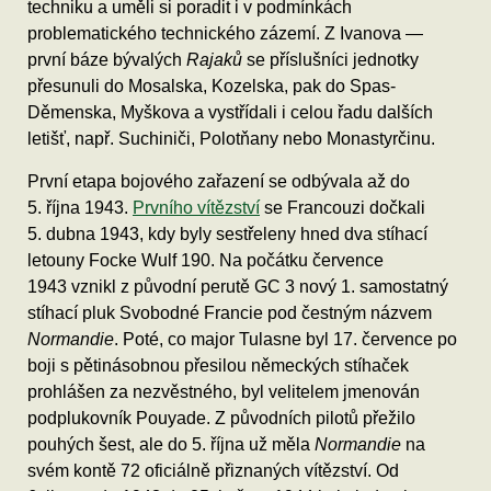
techniku a uměli si poradit i v podmínkách
problematického technického zázemí. Z Ivanova —
první báze bývalých
Rajaků
se příslušníci jednotky
přesunuli do Mosalska, Kozelska, pak do Spas-
Děmenska, Myškova a vystřídali i celou řadu dalších
letišť, např. Suchiniči, Polotňany nebo Monastyrčinu.
První etapa bojového zařazení se odbývala až do
5. října 1943.
Prvního vítězství
se Francouzi dočkali
5. dubna 1943, kdy byly sestřeleny hned dva stíhací
letouny Focke Wulf 190. Na počátku července
1943 vznikl z původní perutě GC 3 nový 1. samostatný
stíhací pluk Svobodné Francie pod čestným názvem
Normandie
. Poté, co major Tulasne byl 17. července po
boji s pětinásobnou přesilou německých stíhaček
prohlášen za nezvěstného, byl velitelem jmenován
podplukovník Pouyade. Z původních pilotů přežilo
pouhých šest, ale do 5. října už měla
Normandie
na
svém kontě 72 oficiálně přiznaných vítězství. Od