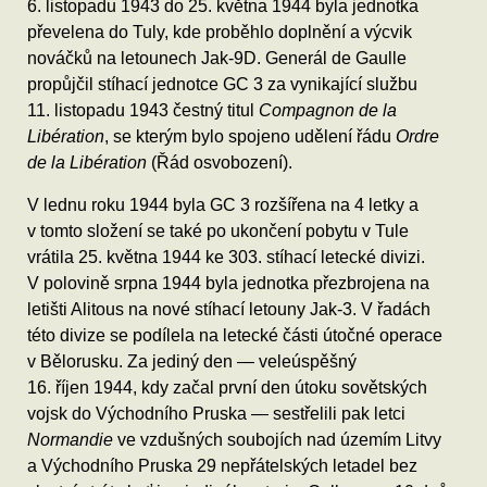
6. listopadu 1943 do 25. května 1944 byla jednotka
převelena do Tuly, kde proběhlo doplnění a výcvik
nováčků na letounech Jak-9D. Generál de Gaulle
propůjčil stíhací jednotce GC 3 za vynikající službu
11. listopadu 1943 čestný titul
Compagnon de la
Libération
, se kterým bylo spojeno udělení řádu
Ordre
de la Libération
(Řád osvobození).
V lednu roku 1944 byla GC 3 rozšířena na 4 letky a
v tomto složení se také po ukončení pobytu v Tule
vrátila 25. května 1944 ke 303. stíhací letecké divizi.
V polovině srpna 1944 byla jednotka přezbrojena na
letišti Alitous na nové stíhací letouny Jak-3. V řadách
této divize se podílela na letecké části útočné operace
v Bělorusku. Za jediný den — veleúspěšný
16. říjen 1944, kdy začal první den útoku sovětských
vojsk do Východního Pruska — sestřelili pak letci
Normandie
ve vzdušných soubojích nad územím Litvy
a Východního Pruska 29 nepřátelských letadel bez