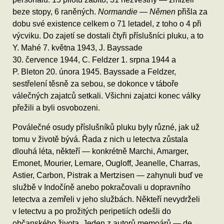
beze stopy, 6 raněných.
Normandie — Němen
přišla za
dobu své existence celkem o 71 letadel, z toho o 4 při
výcviku. Do zajetí se dostali čtyři příslušníci pluku, a to
Y. Mahé 7. května 1943, J. Bayssade
30. července 1944, C. Feldzer 1. srpna 1944 a
P. Bleton 20. února 1945. Bayssade a Feldzer,
sestřelení těsně za sebou, se dokonce v táboře
válečných zajatců setkali. Všichni zajatci konec války
přežili a byli osvobozeni.
Poválečné osudy příslušníků pluku byly různé, jak už
tomu v životě bývá. Řada z nich u letectva zůstala
dlouhá léta, někteří — konkrétně Marchi, Amarger,
Emonet, Mourier, Lemare, Ougloff, Jeanelle, Charras,
Astier, Carbon, Pistrak a Mertzisen — zahynuli buď ve
službě v Indočíně anebo pokračovali u dopravního
letectva a zemřeli v jeho službách. Někteří nevydrželi
v letectvu a po prožitých peripetiích odešli do
občanského života. Jeden z autorů memoárů — de