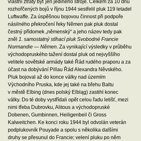
vlastní ztráty byť jen jediného stroje. Celkem za 10 dnů
rozhořčených bojů v říjnu 1944 sestřelil pluk 119 letadel
Luftwaffe. Za úspěšnou bojovou činnost při podpoře
násilného překročení řeky Němen pak pluk dostal
čestný přídomek „němenský“ a jeho název tedy pak
zněl
1. samostatný stíhací pluk Svobodné Francie
Normandie — Němen
. Za vynikající výsledky v průběhu
východopruského tažení dostal pluk od nejvyššího
velitele sovětské armády také Řád rudého praporu a za
účast na dobývání Pillau Řád Alexandra Něvského.
Pluk bojoval až do konce války nad územím
Východního Pruska, kde jej také na břehu Baltu
v městě Elbing (dnes polský Elbląg) zastihl konec
války. Do té doby vystřídali opět celou řadu letišť, mezi
nimi třeba Dubrovku, Alitous a východopruské
Dobenen, Gumbinnen, Heiligenbeil či Gross
Kalweitchen. Ke konci roku 1944 byl odvolán veterán
podplukovník Pouyade a spolu s několika dalšími
druhy se přesunul do Francie; velení pluku po něm