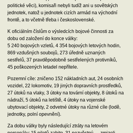
politické věci), komisaři nebyli tudíž ani u sovětských
jednotek, natož u jednotek cizích armád na východní
frontě, a to včetně třeba i československé.
K oficiálním číslům o výsledcích bojové činnosti za
dobu od založení do konce války:
5 240 bojových vzletů, 4 354 bojových letových hodin,
869 vzdušných soubojů, 273 úředně uznaných
sestřelů, 37 pravděpodobně sestřelených protivníků,
45 poškozených letadel nepřítele.
Pozemní cíle: zničeno 152 nákladních aut, 24 osobních
vozidel, 22 lokomotiv, 19 jiných dopravních prostředků,
27 útoků na vlaky, 3 útoky na tovární objekty, 8 útoků na
nádraží, 5 útoků na letiště, 4 útoky na vojenské
ubytovací objekty, 2 odvetné útoky na různé cíle (lodě,
jednotky, polní opevnění).
Za dobu války byly následující ztráty na letovém
personálu: 15 pilotů zabito, 31 nezvěstný — zmizeli