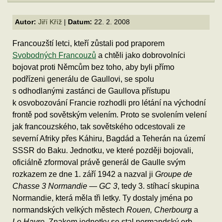
Autor:
Jiří Kříž
|
Datum:
22. 2. 2008
Francouzští letci, kteří zůstali pod praporem
Svobodných Francouzů
a chtěli jako dobrovolníci
bojovat proti Němcům bez toho, aby byli přímo
podřízeni generálu de Gaullovi, se spolu
s odhodlanými zastánci de Gaullova přístupu
k osvobozování Francie rozhodli pro létání na východní
frontě pod sovětským velením. Proto se svolením velení
jak francouzského, tak sovětského odcestovali ze
severní Afriky přes Káhiru, Bagdád a Teherán na území
SSSR do Baku. Jednotku, ve které později bojovali,
oficiálně zformoval právě generál de Gaulle svým
rozkazem ze dne 1. září 1942 a nazval ji
Groupe de
Chasse 3 Normandie — GC 3
, tedy 3. stíhací skupina
Normandie, která měla tři letky. Ty dostaly jména po
normandských velkých městech
Rouen, Cherbourg
a
Le Havre
. Znakem jednotky se stal normandský erb