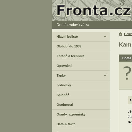
Druhá světová válka
Hom
Hlavní bojiště
Kam
Období do 1939
Zbraně a technika
Dotaz
Opevnění
Tanky
Jednotky
Špionáž
A
Osobnosti
Je
Osudy, vzpomínky
Ja
oz
Data & fakta