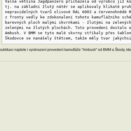
Valná většina Jagdpanzerů přicházela od výrobců již k
tj. na základní žlutý nátěr se aplikovaly klikaté pru
nepravidelných tvarů olivové RAL 6003 a červenohnědé 
z fronty vedly ke zdokonalení tohoto kamuflážního sch
barevných ploch malými skvrnkami - žlutými na zelenýc
zelenými na žlutých plochách. Toto provedení dostalo 
Ambush. V BMM se tyto malé skvrny stříkaly přes šablo
Škodovce se nanášely štětcem, takže měly tvar jakýchs
publikaci najdete i vyobrazení provedení kamufláže "Ambush" od BMM a Škody, kter