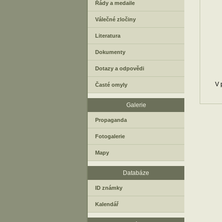
Řády a medaile
Válečné zločiny
Literatura
Dokumenty
Dotazy a odpovědi
V 
Časté omyly
Galerie
Propaganda
Fotogalerie
Mapy
Databáze
ID známky
Kalendář