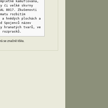
ompletně kamuflována,
hy či velké skvrny
RAL 8017. Zkušenosti
ématu rozbitím
h a hnědých plochách a
od Spojenců název
ny hranatých tvarů, ve
i rozprasků.
á se značně lišila.