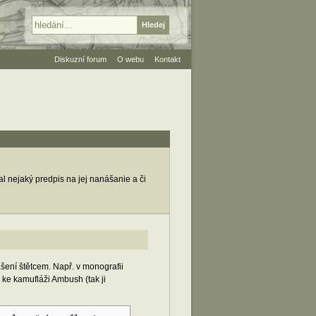
Diskuzní forum
O webu
Kontakt
 nejaký predpis na jej nanášanie a či
ášení štětcem. Např. v monografii
ke kamufláži Ambush (tak ji