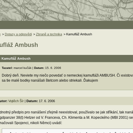
e
>
Dotazy a odpovědi
>
Zbraně a technika
> Kamufláž Ambush
ufláž Ambush
: Kamufláž Ambush
Tazatel:
marcel kučák |
Datum:
15. 6. 2006
Dobrý deň. Neviete my niečo povedať o nemeckej kamufláži AMBUSH. Či existoval
sa tie malé bodky nanášali štetcom alebo striekali. Ďakujem
utor:
Vojtěch Šír
|
Datum:
17. 6. 2006
dnotný předpis pro nanášení zřejmě neexistoval, používalo se jak stříkání, tak nan
gdpanzer 38(t) Hetzer od V. Franceva, Ch. Klimenta a M. Kopeckého (MBI 2001) se 
načovali Spojenci, nikoli Němci) uvádí: