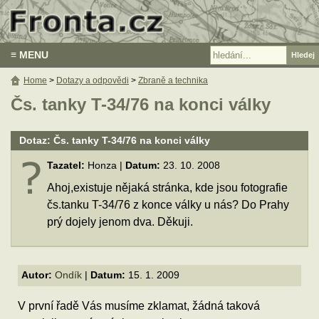
≡ MENU
Home
>
Dotazy a odpovědi
>
Zbraně a technika
Čs. tanky T-34/76 na konci války
Dotaz: Čs. tanky T-34/76 na konci války
Tazatel:
Honza |
Datum:
23. 10. 2008
Ahoj,existuje nějaká stránka, kde jsou fotografie
čs.tanku T-34/76 z konce války u nás? Do Prahy
prý dojely jenom dva. Děkuji.
Autor:
Ondík
|
Datum:
15. 1. 2009
V první řadě Vás musíme zklamat, žádná taková