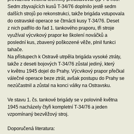
Sedm zbyvajících kusů T-34/76 doplnilo jestě sedm
dalších strojů po rekonstrukci, takže brigáda vstupovala
do ostravské operace se čtrnácti kusy T-34/76. Deset
z nich patřilo do řad 1. tankového praporu, tři stroje
využíval výcvikový prapor ke školení nováčků a
poslední kus, zbavený poškozené věže, plnil funkci
tahače.
Na přístupech k Ostravě utrpěla brigáda vysoké ztráty,
takže z deseti bojových T-34/76 zůstal jediný, který
v květnu 1945 dojel do Prahy. Výcvikový prapor přečkal
válečné operace beze ztrát, avšak postupu do Prahy se
nezúčastnil a zůstal na konci války na Ostravsku.
Ve stavu 1. čs. tankové brigády se v polovině května
1945 nacházely čtyři kompletní T-34/76 a jeden
vzpomínaný bezvěžový stroj.
Doporučená literatura: