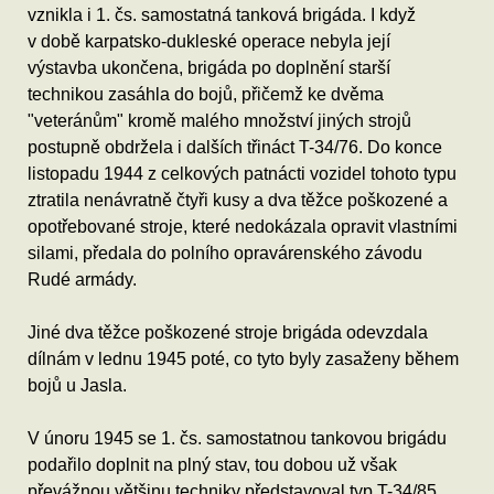
vznikla i 1. čs. samostatná tanková brigáda. I když
v době karpatsko-dukleské operace nebyla její
výstavba ukončena, brigáda po doplnění starší
technikou zasáhla do bojů, přičemž ke dvěma
"veteránům" kromě malého množství jiných strojů
postupně obdržela i dalších třináct T-34/76. Do konce
listopadu 1944 z celkových patnácti vozidel tohoto typu
ztratila nenávratně čtyři kusy a dva těžce poškozené a
opotřebované stroje, které nedokázala opravit vlastními
silami, předala do polního opravárenského závodu
Rudé armády.
Jiné dva těžce poškozené stroje brigáda odevzdala
dílnám v lednu 1945 poté, co tyto byly zasaženy během
bojů u Jasla.
V únoru 1945 se 1. čs. samostatnou tankovou brigádu
podařilo doplnit na plný stav, tou dobou už však
převážnou většinu techniky představoval typ T-34/85.