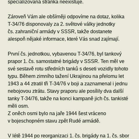
specializovaná stránka neexistuje.
Zároveň Vám ale obšírněji odpovíme na dotaz, kolika
T-34/76 disponovaly za 2. světové války jednotky
čs. zahraniční armády v SSSR, takže dostanete
alespoň nějaké informace, které Vás snad zajímají.
První čs. jednotkou, vybavenou T-34/76, byl tankový
prapor 1. čs. samostatné brigády v SSSR. Ten měl ve
své sestavě rotu středních tanků s deseti vozidly tohoto
typu. Během zimního tažení Ukrajinou na přelomu let
1943 a 44 ztratil tři T-34/76 v boji a zaznamenal i jednu
nebojovou ztrátu. Stavy praporu ale posílily dva další
tanky T-34/76, takže na konci kampaně jich čs. tankisté
měli osm.
Z oněch osmi bylo na jaře 1944 šest vráceno
v bojeschopném stavu zpět Rudé armádě.
V létě 1944 po reorganizaci 1. čs. brigády na 1. čs. sbor