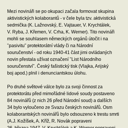
Mezi novináři se po okupaci začala formovat skupina
aktivistických kolaborantů - v čele byla tzv. aktivistická
sedmička (K. Lažnovský, E. Vajtauer, V. Krychtálek,
V. Ryba, J. Křemen, V. Crha, K. Werner). Tito novináři
mohli se souhlasem německých orgánů útočit i na
"pasivitu" protektorátní vlády či na Národní
souručenství - od roku 1940-41 část jimi ovládaných
novin přestala užívat označení "List Národního
souručenství". Český fašistický tisk (Vlajka, Arijský
boj apod.) plnil i denunciantskou úlohu.
Po druhé světové válce bylo za svoji činnost za
protektorátu před mimořádné lidové soudy postaveno
84 novinářů (z nich 26 před Národní soud) a dalších
34 bylo vyloučeno ze Svazu českých novinářů. Osm
kolaborantských novinářů bylo odsouzeno k trestu smrti
(A.J. Kožíšek, A. Kříž, R. Novák popraveni
26. března 1947, V. Krychtálek a K. Werner popraveni