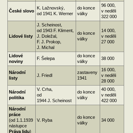
96 000,
K. Lažnovský,
do konce
České slovo
v neděli
od 1941 K. Werner
války
322 000
J. Scheinost,
od 1943 F. Kliment,
14 000,
do konce
Lidové listy
J. Doležal,
v neděli
války
F. J. Prokop,
27 000
J. Michal
Lidové
do konce
F. Šelepa
38 000
noviny
války
16 000,
Národní
zastaveny
J. Friedl
v neděli
listy
1941
28 000
V. Crha,
40 000,
Národní
do konce
od
v neděli
politika
války
1944 J. Scheinost
422 000
Národní
práce
do konce
(od 1.1.1939
V. Ryba
34 000
války
nástupce
Práva lidu
)