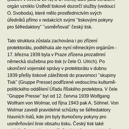
orgán vzniklo Ústředí tiskové dozorčí služby (vedoucí
O. Svoboda), které mělo prostřednictvím svých
úředníků přímo v redakcích svými "tiskovými pokyny
pro šéfredaktory" "usměrňovat" český tisk.
Tato struktura zůstala zachována i po zřízení
protektorátu, podléhala ale nyní německým orgánům -
17. března 1939 byla v Praze zřízena prozatímní
německá služebna pro tisk (v čele O. Ulrich). Po
ukončení vojenské správy v protektorátu v dubnu
1939 přešly tiskové záležitosti do pravomoci "skupiny
Tisk" (Gruppe Presse) podřízené vedoucímu kulturně-
politického oddělení Úřadu říšského protektora. V čele
"Gruppe Presse" byl od 12. června 1939 Wolfgang
Wolfram von Wolmar, od října 1943 pak A. Söhnel. Von
Wolmar zavedl pravidelné schůzky se šéfredaktory
hlavních listů, kde jim byly tlumočeny pokyny pro
usměrňování linie obsahu tisku. Český tisk také