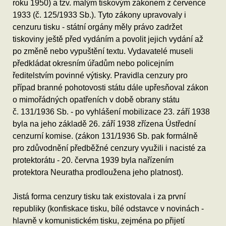
roku 1950) a tzv. malým tiskovým zákonem z července
1933 (č. 125/1933 Sb.). Tyto zákony upravovaly i
cenzuru tisku - státní orgány měly právo zadržet
tiskoviny ještě před vydáním a povolit jejich vydání až
po změně nebo vypuštění textu. Vydavatelé museli
předkládat okresním úřadům nebo policejním
ředitelstvím povinné výtisky. Pravidla cenzury pro
případ branné pohotovosti státu dále upřesňoval zákon
o mimořádných opatřeních v době obrany státu
č. 131/1936 Sb. - po vyhlášení mobilizace 23. září 1938
byla na jeho základě 26. září 1938 zřízena Ústřední
cenzurní komise. (zákon 131/1936 Sb. pak formálně
pro zdůvodnění předběžné cenzury využili i nacisté za
protektorátu - 20. června 1939 byla nařízením
protektora Neuratha prodloužena jeho platnost).
Jistá forma cenzury tisku tak existovala i za první
republiky (konfiskace tisku, bílé odstavce v novinách -
hlavně v komunistickém tisku, zejména po přijetí