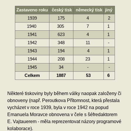
Zastaveno roku
český tisk
německý tisk
jiný
1939
175
4
2
1940
305
7
1
1941
623
4
1
1942
348
11
-
1943
194
4
1
1944
208
23
1
1945
34
-
-
Celkem
1887
53
6
Některé tiskoviny byly během války naopak založeny či
obnoveny (např. Peroutkova Přítomnost, která přestala
vycházet v roce 1939, byla v roce 1942 na popud
Emanuela Moravce obnovena v čele s šéfredaktorem
E. Vajtauerem - měla reprezentovat názory programové
kolaborace).