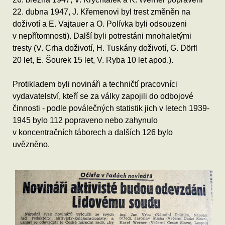
22. dubna 1947, J. Křemenovi byl trest změněn na
doživotí a E. Vajtauer a O. Polívka byli odsouzeni
v nepřítomnosti). Další byli potrestáni mnohaletými
tresty (V. Crha doživotí, H. Tuskány doživotí, G. Dörfl
20 let, E. Šourek 15 let, V. Ryba 10 let apod.).
Protikladem byli novináři a techničtí pracovníci
vydavatelství, kteří se za války zapojili do odbojové
činnosti - podle poválečných statistik jich v letech 1939-
1945 bylo 112 popraveno nebo zahynulo
v koncentračních táborech a dalších 126 bylo
uvězněno.