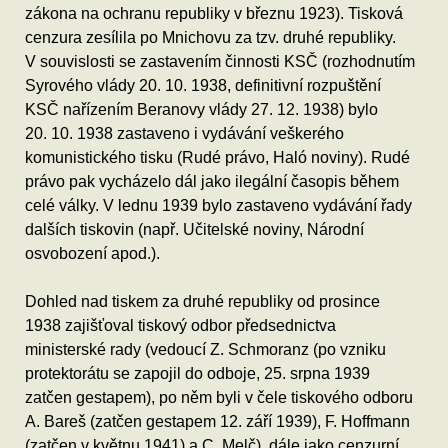
zákona na ochranu republiky v březnu 1923). Tisková
cenzura zesílila po Mnichovu za tzv. druhé republiky.
V souvislosti se zastavením činnosti KSČ (rozhodnutím
Syrového vlády 20. 10. 1938, definitivní rozpuštění
KSČ nařízením Beranovy vlády 27. 12. 1938) bylo
20. 10. 1938 zastaveno i vydávání veškerého
komunistického tisku (Rudé právo, Haló noviny). Rudé
právo pak vycházelo dál jako ilegální časopis během
celé války. V lednu 1939 bylo zastaveno vydávání řady
dalších tiskovin (např. Učitelské noviny, Národní
osvobození apod.).
Dohled nad tiskem za druhé republiky od prosince
1938 zajišťoval tiskový odbor předsednictva
ministerské rady (vedoucí Z. Schmoranz (po vzniku
protektorátu se zapojil do odboje, 25. srpna 1939
zatčen gestapem), po něm byli v čele tiskového odboru
A. Bareš (zatčen gestapem 12. září 1939), F. Hoffmann
(zatčen v květnu 1941) a C. Melč), dále jako cenzurní