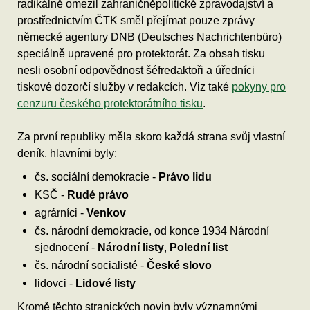
radikálně omezil zahraničněpolitické zpravodajství a
prostřednictvím ČTK směl přejímat pouze zprávy
německé agentury DNB (Deutsches Nachrichtenbüro)
speciálně upravené pro protektorát. Za obsah tisku
nesli osobní odpovědnost šéfredaktoři a úředníci
tiskové dozorčí služby v redakcích. Viz také
pokyny pro
cenzuru českého protektorátního tisku
.
Za první republiky měla skoro každá strana svůj vlastní
deník, hlavními byly:
čs. sociální demokracie -
Právo lidu
KSČ -
Rudé právo
agrárníci -
Venkov
čs. národní demokracie, od konce 1934 Národní
sjednocení -
Národní listy
,
Polední list
čs. národní socialisté -
České slovo
lidovci -
Lidové listy
Kromě těchto stranických novin byly významnými