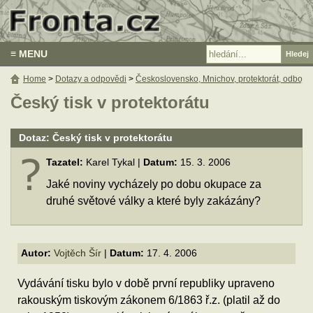
≡ MENU
Home
>
Dotazy a odpovědi
>
Československo, Mnichov, protektorát, odboj
Český tisk v protektorátu
Dotaz: Český tisk v protektorátu
Tazatel:
Karel Tykal |
Datum:
15. 3. 2006
Jaké noviny vycházely po dobu okupace za
druhé světové války a které byly zakázány?
Autor:
Vojtěch Šír
|
Datum:
17. 4. 2006
Vydávání tisku bylo v době první republiky upraveno
rakouským tiskovým zákonem 6/1863 ř.z. (platil až do