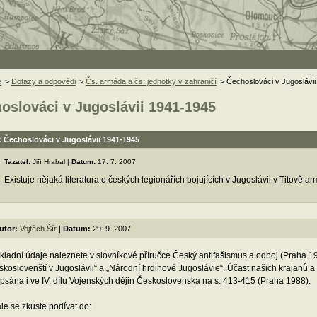
e
>
Dotazy a odpovědi
>
Čs. armáda a čs. jednotky v zahraničí
> Čechoslováci v Jugoslávi
oslováci v Jugoslávii 1941-1945
 Čechoslováci v Jugoslávii 1941-1945
Tazatel:
Jiří Hrabal |
Datum:
17. 7. 2007
Existuje nějaká literatura o českých legionářích bojujících v Jugoslávii v Titově a
utor:
Vojtěch Šír
|
Datum:
29. 9. 2007
kladní údaje naleznete v slovníkové příručce Český antifašismus a odboj (Praha 19
skoslovenští v Jugoslávii“ a „Národní hrdinové Jugoslávie“. Účast našich krajanů a
psána i ve IV. dílu Vojenských dějin Československa na s. 413-415 (Praha 1988).
le se zkuste podívat do: