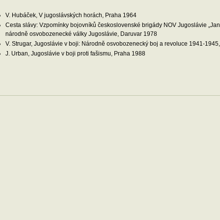
V. Hubáček, V jugoslávských horách, Praha 1964
Cesta slávy: Vzpomínky bojovníků československé brigády NOV Jugoslávie „Jan 
národně osvobozenecké války Jugoslávie, Daruvar 1978
V. Strugar, Jugoslávie v boji: Národně osvobozenecký boj a revoluce 1941-194
J. Urban, Jugoslávie v boji proti fašismu, Praha 1988