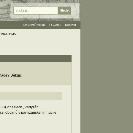
Diskuzní forum
O webu
Kontakt
i 1941-1945
rmádě? Děkuji.
88) v heslech „Partyzáni
 čs. občanů v partyzánském hnutí je