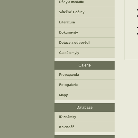
Řády a medaile
Válečné zločiny
Literatura
Dokumenty
Dotazy a odpovědi
Časté omyly
Galerie
Propaganda
Fotogalerie
Mapy
Databáze
ID známky
Kalendář