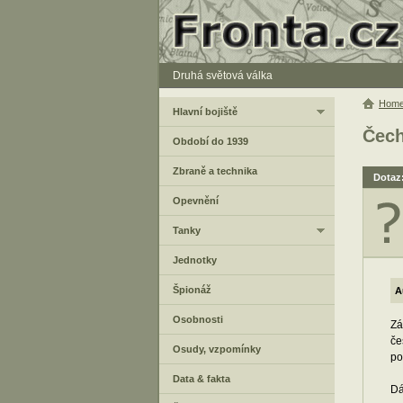
Druhá světová válka
Hom
Hlavní bojiště
Čech
Období do 1939
Zbraně a technika
Dotaz:
Opevnění
Tanky
Jednotky
Špionáž
A
Osobnosti
Zá
če
Osudy, vzpomínky
po
Data & fakta
Dá