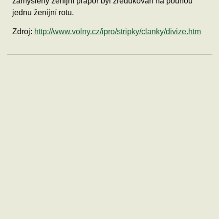
zamýšlený ženijní prapor byl zredukován na pouhou
jednu ženijní rotu.
Zdroj:
http://www.volny.cz/ipro/stripky/clanky/divize.htm