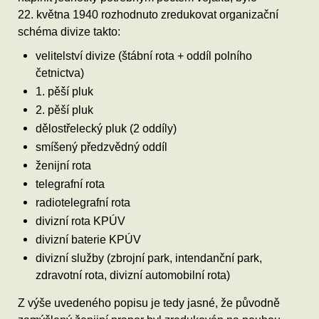
22. května 1940 rozhodnuto zredukovat organizační
schéma divize takto:
velitelství divize (štábní rota + oddíl polního
četnictva)
1. pěší pluk
2. pěší pluk
dělostřelecký pluk (2 oddíly)
smíšený předzvědný oddíl
ženijní rota
telegrafní rota
radiotelegrafní rota
divizní rota KPÚV
divizní baterie KPÚV
divizní služby (zbrojní park, intendanční park,
zdravotní rota, divizní automobilní rota)
Z výše uvedeného popisu je tedy jasné, že původně