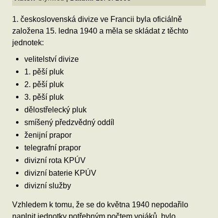
1. československá divize ve Francii byla oficiálně
založena 15. ledna 1940 a měla se skládat z těchto
jednotek:
velitelství divize
1. pěší pluk
2. pěší pluk
3. pěší pluk
dělostřelecký pluk
smíšený předzvědný oddíl
ženijní prapor
telegrafní prapor
divizní rota KPÚV
divizní baterie KPÚV
divizní služby
Vzhledem k tomu, že se do května 1940 nepodařilo
naplnit jednotky potřebným počtem vojáků, bylo