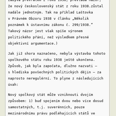
že nový československý stát z roku 1938.zůstal
nadále jednotným. Tak na příklad Laštovka
v Právném Obzoru 1938 v článku „Několik
poznámek k ústavnímu zákonu č. 299/1938.“
Takový názor jest však spíše výronem
politického přání, než výsledkem přesné
objektivní argumentace.)
Jak již shora naznačeno, nebyla výstavba tohoto
spolkového státu roku 1938 ještě ukončena.
Způsob, jak byla započata, dlužno nazvati –
s hlediska povšechných politických dějin – za
naprosto neregulérní. To plyne z následujících
úvah:
Nový spolkový stát může vzniknouti dvojím
způsobem: 1) buď spojením dvou nebo více dosud
samostatných, t.j. suverénních, pouze
mezinárodnímu právu podléhajících států ve