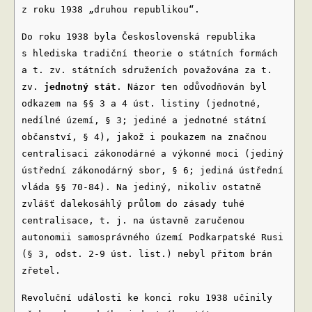
z roku 1938 „druhou republikou“.
Do roku 1938 byla Československá republika
s hlediska tradiční theorie o státních formách
a t. zv. státních sdruženích považována za t.
zv.
jednotný stát
. Názor ten odůvodňován byl
odkazem na §§ 3 a 4 úst. listiny (jednotné,
nedílné území, § 3; jediné a jednotné státní
občanství, § 4), jakož i poukazem na značnou
centralisaci zákonodárné a výkonné moci (jediný
ústřední zákonodárný sbor, § 6; jediná ústřední
vláda §§ 70-84). Na jediný, nikoliv ostatně
zvlášť dalekosáhlý průlom do zásady tuhé
centralisace, t. j. na ústavně zaručenou
autonomii samosprávného území Podkarpatské Rusi
(§ 3, odst. 2-9 úst. list.) nebyl přitom brán
zřetel.
Revoluční události ke konci roku 1938 učinily