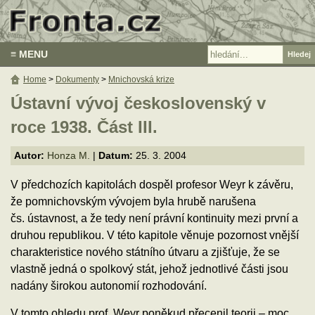
≡ MENU
Home
>
Dokumenty
>
Mnichovská krize
Ústavní vývoj československý v
roce 1938. Část III.
Autor:
Honza M.
|
Datum:
25. 3. 2004
V předchozích kapitolách dospěl profesor Weyr k závěru,
že pomnichovským vývojem byla hrubě narušena
čs. ústavnost, a že tedy není právní kontinuity mezi první a
druhou republikou. V této kapitole věnuje pozornost vnější
charakteristice nového státního útvaru a zjišťuje, že se
vlastně jedná o spolkový stát, jehož jednotlivé části jsou
nadány širokou autonomií rozhodování.
V tomto ohledu prof. Weyr poněkud přecenil teorii – moc