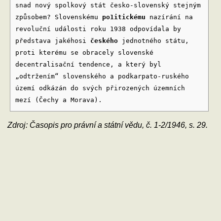
snad nový spolkový stát česko-slovenský stejným
způsobem? Slovenskému
po1itickému
nazírání na
revoluční události roku 1938 odpovídala by
představa jakéhosi
českého
jednotného státu,
proti kterému se obracely slovenské
decentralisační tendence, a který byl
„odtržením“ slovenského a podkarpato-ruského
území odkázán do svých přirozených územních
mezí (Čechy a Morava).
Zdroj: Časopis pro právní a státní vědu, č. 1-2/1946, s. 29.