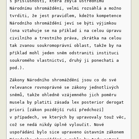
s příslušností, která zbyla ústřednímu
Národnímu shromáždění, velmi rozsáhlá a možno
tvrditi, že jest pravidlem, kdežto kompetence
Národního shromáždění jeví se býti výjimkou
(ona vztahuje se na příklad i na celou úpravu
civilního a trestního práva, zkrátka na celou
tak zvanou soukromoprávní oblast, takže by na
příklad mohl jeden sněm odstraniti instituci
soukromého vlastnictví, druhý ji ponechati a
pod.).
Zákony Národního shromáždění jsou co do své
relevance rovnoprávné se zákony jednotlivých
sněmů, takže ohledně vzájemného jich poměru
musela by platiti zásada lex posterior derogat
priori [zákon pozdější ruší předchozí]
v případech, ve kterých by upravovaly touž věc,
což se nedá nikdy úplně vyloučit. Nové
uspořádání bylo sice upraveno ústavním zákonem