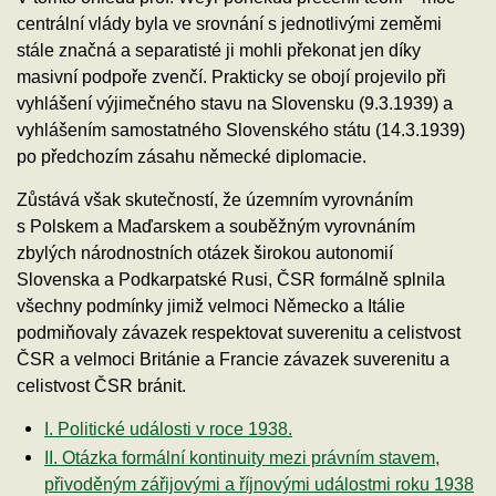
centrální vlády byla ve srovnání s jednotlivými zeměmi
stále značná a separatisté ji mohli překonat jen díky
masivní podpoře zvenčí. Prakticky se obojí projevilo při
vyhlášení výjimečného stavu na Slovensku (9.3.1939) a
vyhlášením samostatného Slovenského státu (14.3.1939)
po předchozím zásahu německé diplomacie.
Zůstává však skutečností, že územním vyrovnáním
s Polskem a Maďarskem a souběžným vyrovnáním
zbylých národnostních otázek širokou autonomií
Slovenska a Podkarpatské Rusi, ČSR formálně splnila
všechny podmínky jimiž velmoci Německo a Itálie
podmiňovaly závazek respektovat suverenitu a celistvost
ČSR a velmoci Británie a Francie závazek suverenitu a
celistvost ČSR bránit.
I. Politické události v roce 1938.
II. Otázka formální kontinuity mezi právním stavem,
přivoděným zářijovými a říjnovými událostmi roku 1938