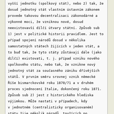
vyšší jednotku (spolkový stát), nebo 2) tak, že
dosud jednotný stát vlastním ústavním zákonem
provede takovou decentralisaci zákonodárné a
výkonné moci, že vzniknou nové, dosud
neexistovavší dílčí útvary státní. Způsob sub
1) jest v politické historii pravidlem. Jest to
případ spojení národů dosud v několika
samostatných státech žijících v jeden stát, a
to buď tak, že tyto státy zůstávají dále (jako
dílčí) existovati, t. j. případ vzniku nového
spolkového státu, nebo tak, že vznikne nový
jednotný stát za současného zániku dřívějších
států. V prvním směru srovnej vznik německé
Říše bismarckovské roku 1870/71 a v druhém
proces sjednocení Italie, dokončený roku 1871.
Způsob sub 2) jest z historického hlediska
výjimkou. Může nastati v případech, kdy
v jednotném (centralisticky organisovaném)
státu žije několik národů, toužících po