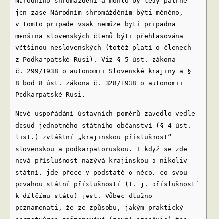
Národního shromáždění a mohlo by tedy patrně
jen zase Národním shromážděním býti měněno,
v tomto případě však nemůže býti případná
menšina slovenských členů býti přehlasována
většinou neslovenských (totéž platí o členech
z Podkarpatské Rusi). Viz § 5 úst. zákona
č. 299/1938 o autonomii Slovenské krajiny a §
8 bod 8 úst. zákona č. 328/1938 o autonomii
Podkarpatské Rusi.
Nové uspořádání ústavních poměrů zavedlo vedle
dosud jednotného státního občanství (§ 4 úst.
list.) zvláštní „krajinskou příslušnost“
slovenskou a podkarpatoruskou. I když se zde
nová příslušnost nazývá krajinskou a nikoliv
státní, jde přece v podstatě o něco, co svou
povahou státní příslušností (t. j. příslušností
k dílčímu státu) jest. Vůbec dlužno
poznamenati, že ze způsobu, jakým praktický