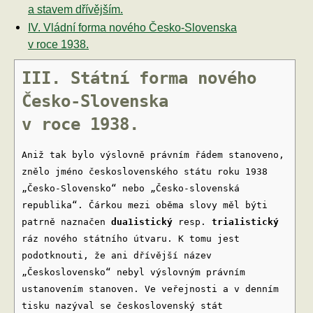
a stavem dřívějším.
IV. Vládní forma nového Česko-Slovenska
v roce 1938.
III. Státní forma nového
Česko-Slovenska
v roce 1938.
Aniž tak bylo výslovně právním řádem stanoveno,
znělo jméno československého státu roku 1938
„Česko-Slovensko“ nebo „Česko-slovenská
republika“. Čárkou mezi oběma slovy měl býti
patrně naznačen
dua1istický
resp.
tria1istický
ráz nového státního útvaru. K tomu jest
podotknouti, že ani dřívější název
„Československo“ nebyl výslovným právním
ustanovením stanoven. Ve veřejnosti a v denním
tisku nazýval se československý stát