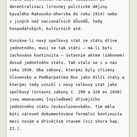
decentralisaci (srovnej politické dějiny
bývalého Rakousko-Uherska do roku 1914) nebo
z jiných než nacionálních důvodů, tedy
hospodářských, kulturních atd.
Vznikne-li nový spolkový stát ze státu dříve
jednotného, musí se tak státi – má-li býti
zachována kontinuita – ústavním aktem (zákonem)
dosud jednotného státu. Tak stalo se i u nás
roku 1938. Oba zákony, kterými byly zřízeny
Slovensko a Podkarpatská Rus jako dílčí státy a
kterými tedy vznikl i nový celkový stát jako
spolkový (ústavní zákony č. 299 a 328 ex 1938)
jsou emanacemi [výsledkem] dřívějšího
jednotného státu československého. Tím měla
býti zároveň dokumentována formální kontinuita
mezi novým a dřívějším stavem (viz shora kap.
II.).