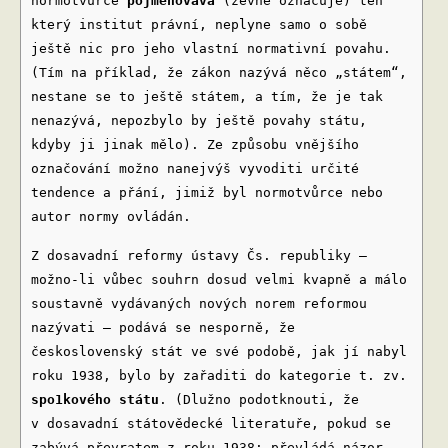
normotvůrce
pojmenovává
(zevně označuje) ten
který institut právní, neplyne samo o sobě
ještě nic pro jeho vlastní normativní povahu.
(Tím na příklad, že zákon nazývá něco „státem“,
nestane se to ještě státem, a tím, že je tak
nenazývá, nepozbylo by ještě povahy státu,
kdyby ji jinak mělo). Ze způsobu vnějšího
označování možno nanejvýš vyvoditi určité
tendence a přání, jimiž byl normotvůrce nebo
autor normy ovládán.
Z dosavadní reformy ústavy Čs. republiky –
možno-li vůbec souhrn dosud velmi kvapně a málo
soustavně vydávaných nových norem reformou
nazývati – podává se nesporně, že
československý stát ve své podobě, jak jí nabyl
roku 1938, bylo by zařaditi do kategorie t. zv.
spo1kového státu
. (Dlužno podotknouti, že
v dosavadní státovědecké literatuře, pokud se
zabývá převratem z roku 1938; převládá názor,