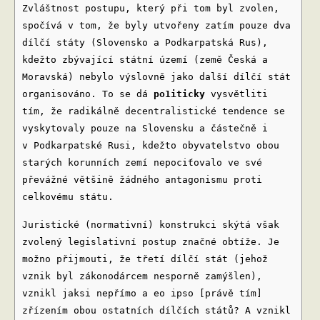
Zvláštnost postupu, který při tom byl zvolen,
spočívá v tom, že byly utvořeny zatím pouze dva
dílčí státy (Slovensko a Podkarpatská Rus),
kdežto zbývající státní území (země Česká a
Moravská) nebylo výslovně jako další dílčí stát
organisováno. To se dá
po1iticky
vysvětliti
tím, že radikálně decentralistické tendence se
vyskytovaly pouze na Slovensku a částečně i
v Podkarpatské Rusi, kdežto obyvatelstvo obou
starých korunních zemí nepociťovalo ve své
převážné většině žádného antagonismu proti
celkovému státu.
Juristické (normativní) konstrukci skýtá však
zvolený legislativní postup značné obtíže. Je
možno přijmouti, že třetí dílčí stát (jehož
vznik byl zákonodárcem nesporně zamýšlen),
vznikl jaksi nepřímo a eo ipso [právě tím]
zřízením obou ostatních dílčích států? A vznikl