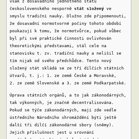
však z dosavadního jednotného státu
československého nesporně
stát s1ožený
ve
smyslu tradiční nauky. Dlužno zde připomenouti,
že dosavadní normotvorné počiny tohoto období
poukazují k tomu, že normotvůrce, pokud vůbec
byl při své praktické činnosti ovlivňován
theoretickými představami, stál cele na
stanovisku t. zv. tradiční nauky a nelišil se
tím nijak od svého předchůdce. Tento nový
složený stát skládá se ze tří dílčích státních
útvarů, t. j.: 1. ze země České a Moravské,
2. ze země Slovenské a 3. ze země Podkarpatské.
Úprava státních orgánů, a to jak zákonodárných,
tak výkonných, je značně decentralisována.
Pokud se týče zákonodárných, mají zde vedle
ústředního Národního shromáždění býti ještě
další tři dílčí zákonodárné sbory (sněmy).
Jejich příslušnost jest u srovnání