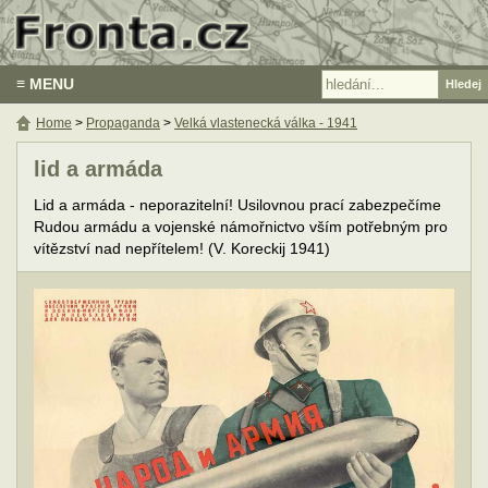
≡ MENU
Home
>
Propaganda
>
Velká vlastenecká válka - 1941
lid a armáda
Lid a armáda - neporazitelní! Usilovnou prací zabezpečíme
Rudou armádu a vojenské námořnictvo vším potřebným pro
vítězství nad nepřítelem! (V. Koreckij 1941)