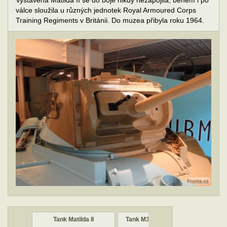
Vystavená Matilda II se do boje nikdy nezapojila, během i po
válce sloužila u různých jednotek Royal Armoured Corps
Training Regiments v Británii. Do muzea přibyla roku 1964.
I
Tank Matilda II
Tank M3 Grant "Monty"