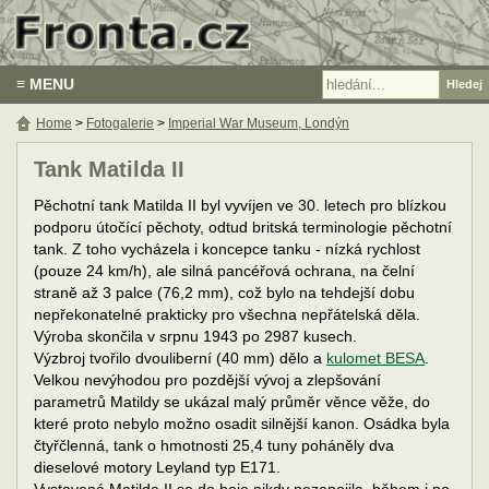
≡ MENU
Home
>
Fotogalerie
>
Imperial War Museum, Londýn
Tank Matilda II
Pěchotní tank Matilda II byl vyvíjen ve 30. letech pro blízkou
podporu útočící pěchoty, odtud britská terminologie pěchotní
tank. Z toho vycházela i koncepce tanku - nízká rychlost
(pouze 24 km/h), ale silná pancéřová ochrana, na čelní
straně až 3 palce (76,2 mm), což bylo na tehdejší dobu
nepřekonatelné prakticky pro všechna nepřátelská děla.
Výroba skončila v srpnu 1943 po 2987 kusech.
Výzbroj tvořilo dvouliberní (40 mm) dělo a
kulomet BESA
.
Velkou nevýhodou pro pozdější vývoj a zlepšování
parametrů Matildy se ukázal malý průměr věnce věže, do
které proto nebylo možno osadit silnější kanon. Osádka byla
čtyřčlenná, tank o hmotnosti 25,4 tuny poháněly dva
dieselové motory Leyland typ E171.