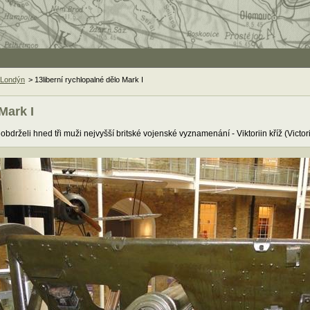
 Londýn
> 13liberní rychlopalné dělo Mark I
Mark I
obdrželi hned tři muži nejvyšší britské vojenské vyznamenání - Viktoriin kříž (Victo