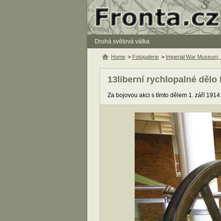
Druhá světová válka
Home
>
Fotogalerie
>
Imperial War Museum,
13liberní rychlopalné dělo 
Za bojovou akci s tímto dělem 1. září 1914 