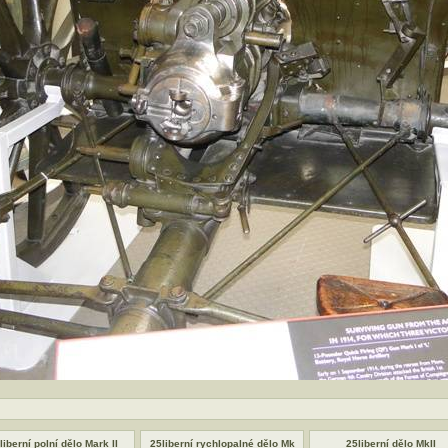
liberní polní dělo Mark II
25liberní rychlopalné dělo Mk
25liberní dělo MkII