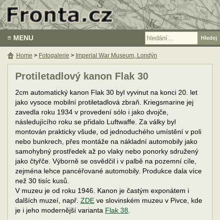
≡ MENU
Home
>
Fotogalerie
>
Imperial War Museum, Londýn
Protiletadlový kanon Flak 30
2cm automatický kanon Flak 30 byl vyvinut na konci 20. let
jako vysoce mobilní protiletadlová zbraň. Kriegsmarine jej
zavedla roku 1934 v provedení sólo i jako dvojče,
následujícího roku se přidalo Luftwaffe. Za války byl
montován prakticky všude, od jednoduchého umístění v poli
nebo bunkrech, přes montáže na nákladní automobily jako
samohybný prostředek až po vlaky nebo ponorky sdružený
jako čtyřče. Výborně se osvědčil i v palbě na pozemní cíle,
zejména lehce pancéřované automobily. Produkce dala více
než 30 tisíc kusů.
V muzeu je od roku 1946. Kanon je častým exponátem i
dalších muzeí, např.
ZDE
ve slovinském muzeu v Pivce, kde
je i jeho modernější varianta
Flak 38
.