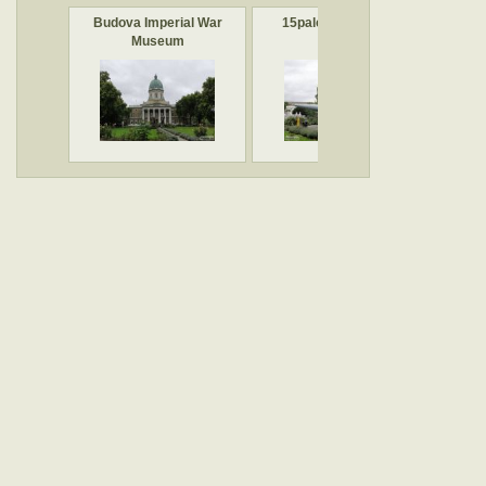
Budova Imperial War
15palcové námořní
Záv
Museum
kanóny
ná