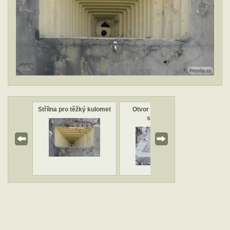
kulometu
Střílna pro těžký kulomet
Otvor pro pevnostní
Levá 
světlomet