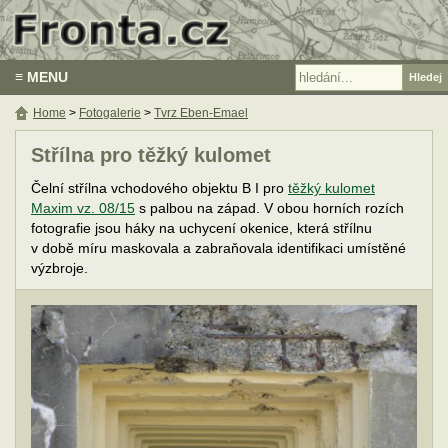
≡ MENU
Home
>
Fotogalerie
>
Tvrz Eben-Emael
Střílna pro těžký kulomet
Čelní střílna vchodového objektu B I pro
těžký kulomet
Maxim vz. 08/15
s palbou na západ. V obou horních rozích
fotografie jsou háky na uchycení okenice, která střílnu
v době míru maskovala a zabraňovala identifikaci umístěné
výzbroje.