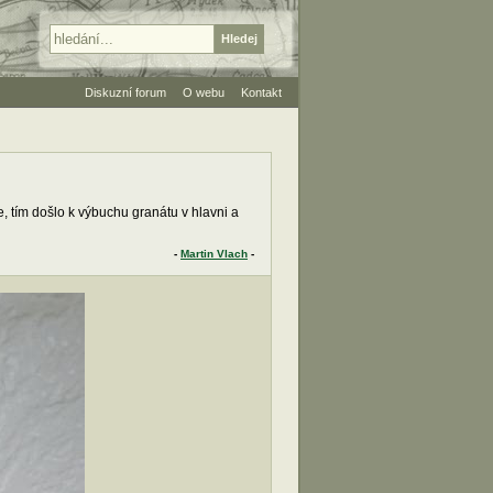
Diskuzní forum
O webu
Kontakt
, tím došlo k výbuchu granátu v hlavni a
-
Martin Vlach
-