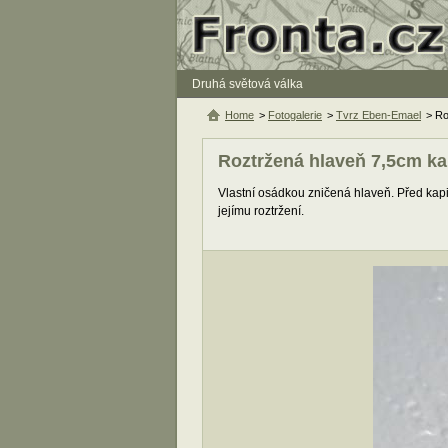
Druhá světová válka
Home
>
Fotogalerie
>
Tvrz Eben-Emael
> Ro
Roztržená hlaveň 7,5cm k
Vlastní osádkou zničená hlaveň. Před kapit
jejímu roztržení.