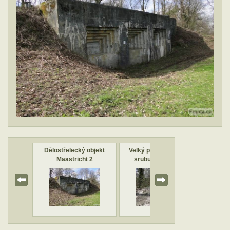
zor 34
Dělostřelecký objekt
Velký pozorovací zvon
Pošk
Maastricht 2
srubu Maastricht 2