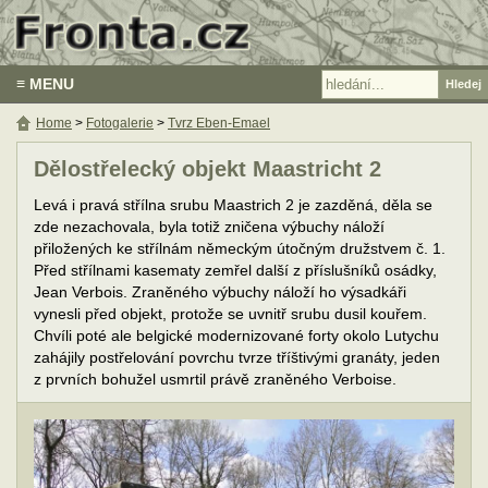
≡ MENU
Home
>
Fotogalerie
>
Tvrz Eben-Emael
Dělostřelecký objekt Maastricht 2
Levá i pravá střílna srubu Maastrich 2 je zazděná, děla se
zde nezachovala, byla totiž zničena výbuchy náloží
přiložených ke střílnám německým útočným družstvem č. 1.
Před střílnami kasematy zemřel další z příslušníků osádky,
Jean Verbois. Zraněného výbuchy náloží ho výsadkáři
vynesli před objekt, protože se uvnitř srubu dusil kouřem.
Chvíli poté ale belgické modernizované forty okolo Lutychu
zahájily postřelování povrchu tvrze tříštivými granáty, jeden
z prvních bohužel usmrtil právě zraněného Verboise.