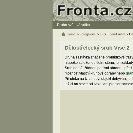
Druhá světová válka
Home
>
Fotogalerie
>
Tvrz Eben-Emael
> Dě
Dělostřelecký srub Visé 2
Druhá zastávka značené prohlídkové trasy 
hluboko založenou čelní stěnu, její základ
Srub neměl žádnou pasívní obranu - před st
možnost vlastní kruhové obrany nebo
gran
Při útoku na tvrz nebyl objekt dobýván, je
ležící na sever od tvrze, ani prostor samot