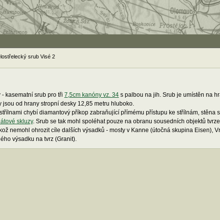
lostřelecký srub Visé 2
- kasematní srub pro tři
7,5cm kanóny vz. 34
s palbou na jih. Srub je umístěn na h
y jsou od hrany stropní desky 12,85 metru hluboko.
řílnami chybí diamantový příkop zabraňující přímému přístupu ke střílnám, stěna se
átové skluzy
. Srub se tak mohl spoléhat pouze na obranu sousedních objektů tvrze
likož nemohl ohrozit cíle dalších výsadků - mosty v Kanne (útočná skupina Eisen), 
ného výsadku na tvrz (Granit).