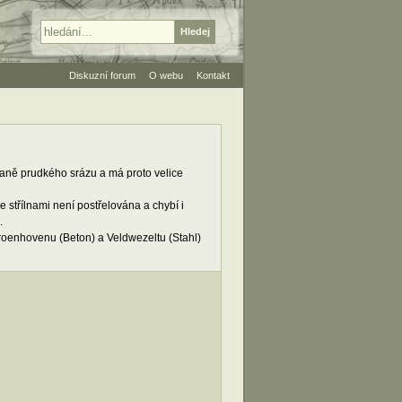
Diskuzní forum
O webu
Kontakt
raně prudkého srázu a má proto velice
 střílnami není postřelována a chybí i
.
Vroenhovenu (Beton) a Veldwezeltu (Stahl)