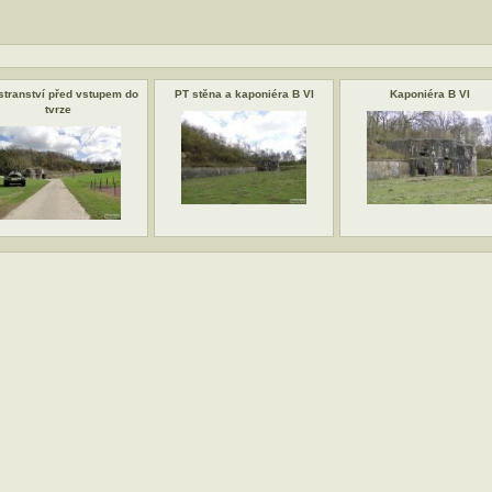
stranství před vstupem do
PT stěna a kaponiéra B VI
Kaponiéra B VI
tvrze