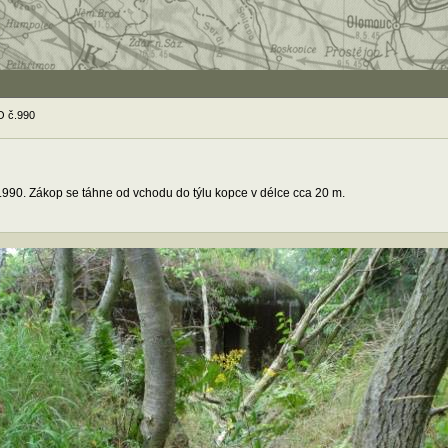
O č.990
.990. Zákop se táhne od vchodu do týlu kopce v délce cca 20 m.