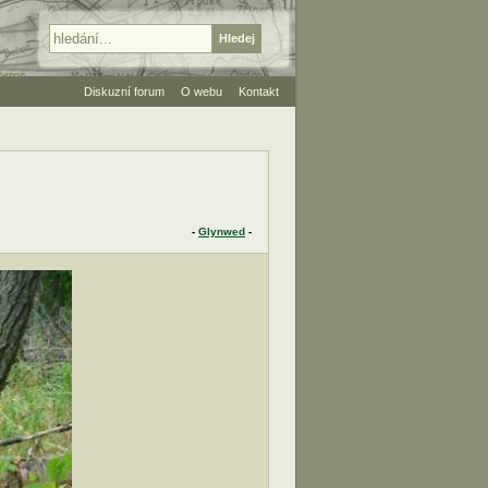
Diskuzní forum
O webu
Kontakt
-
Glynwed
-