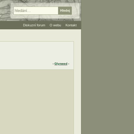
Diskuzní forum
O webu
Kontakt
-
Glynwed
-