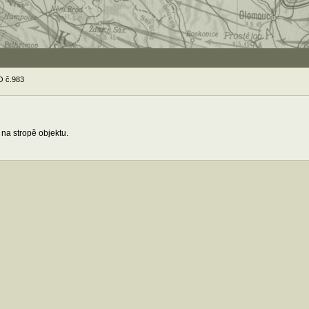
O č.983
 na stropě objektu.