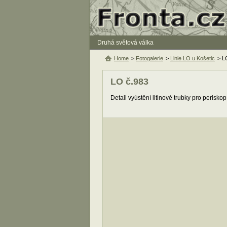
Druhá světová válka
Home
>
Fotogalerie
>
Linie LO u Košetic
> L
LO č.983
Detail vyústění litinové trubky pro periskop