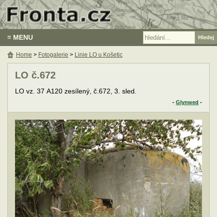
≡ MENU
Home
>
Fotogalerie
>
Linie LO u Košetic
LO č.672
LO vz. 37 A120 zesílený, č.672, 3. sled.
-
Glynwed
-