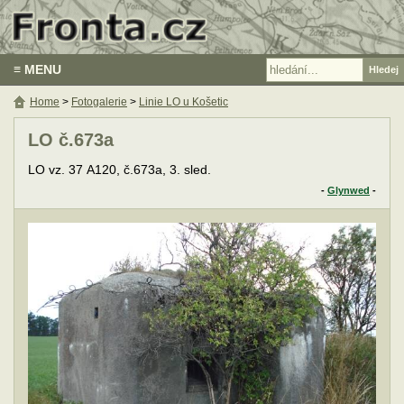
≡ MENU
Home
>
Fotogalerie
>
Linie LO u Košetic
LO č.673a
LO vz. 37 A120, č.673a, 3. sled.
-
Glynwed
-