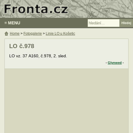
≡ MENU
Home
>
Fotogalerie
>
Linie LO u Košetic
LO č.978
LO vz. 37 A160, č.978, 2. sled.
-
Glynwed
-