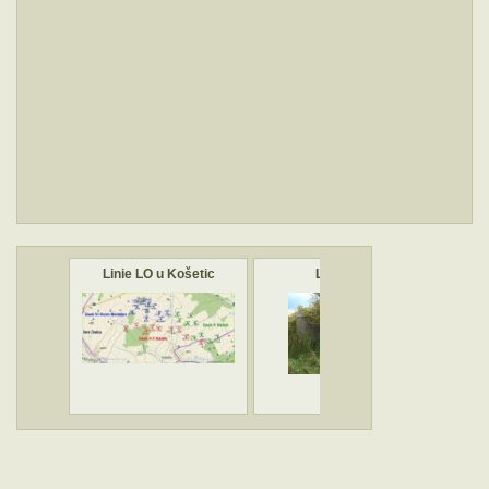
Linie LO u Košetic
LO č.967