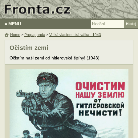
≡ MENU
Home
>
Propaganda
>
Velká vlastenecká válka - 1943
Očistím zemi
Očistím naši zemi od hitlerovské špíny! (1943)