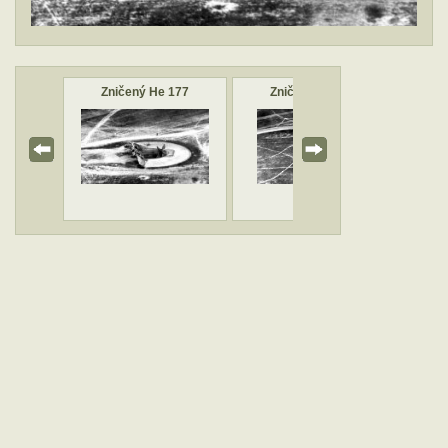
177
Zničený He 177
Zničený He 177
Trosk