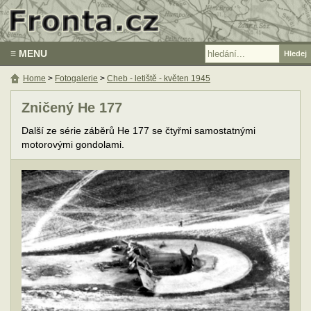
≡ MENU
Home
>
Fotogalerie
>
Cheb - letiště - květen 1945
Zničený He 177
Další ze série záběrů He 177 se čtyřmi samostatnými
motorovými gondolami.