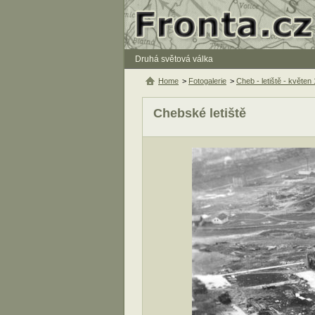
Druhá světová válka
Home
>
Fotogalerie
>
Cheb - letiště - květen
Chebské letiště