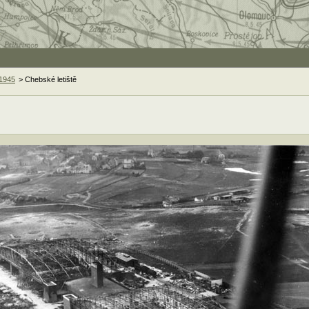
 1945
> Chebské letiště