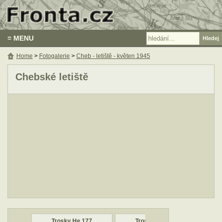
≡ MENU
Home
>
Fotogalerie
>
Cheb - letiště - květen 1945
Chebské letiště
Trosky He 177
Trosky He 177