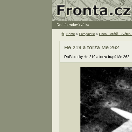
Druhá světová válka
Home
>
Fotogalerie
>
Cheb - letiště - květen
He 219 a torza Me 262
Další trosky He 219 a torza trupů Me 262