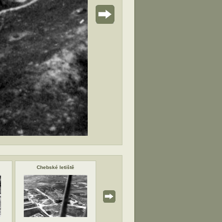
Chebské letiště
Chebské letiště
Chebské