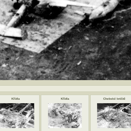
Křídla
Křídla
Chebské letiště