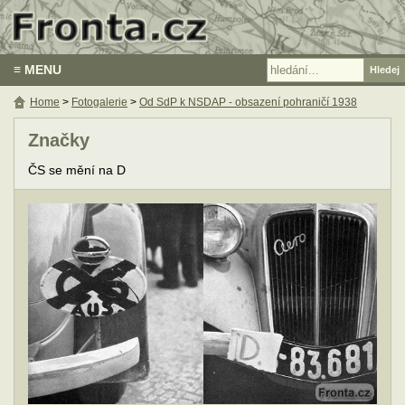
≡ MENU
Home
>
Fotogalerie
>
Od SdP k NSDAP - obsazení pohraničí 1938
Značky
ČS se mění na D