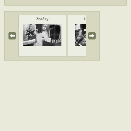
erec
Značky
Uniforma