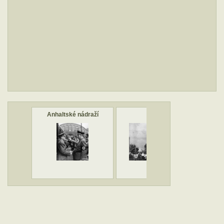
Anhaltské nádraží
Henlein