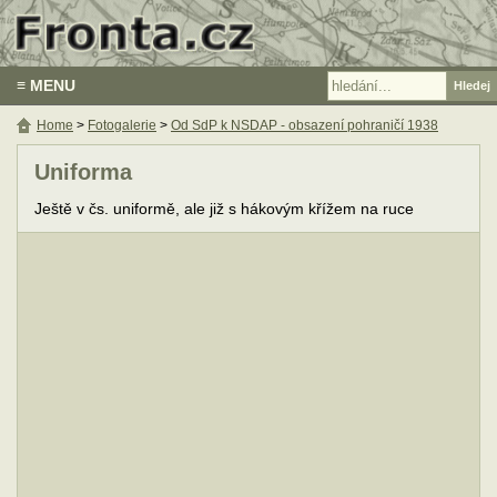
≡ MENU
Home
>
Fotogalerie
>
Od SdP k NSDAP - obsazení pohraničí 1938
Uniforma
Ještě v čs. uniformě, ale již s hákovým křížem na ruce