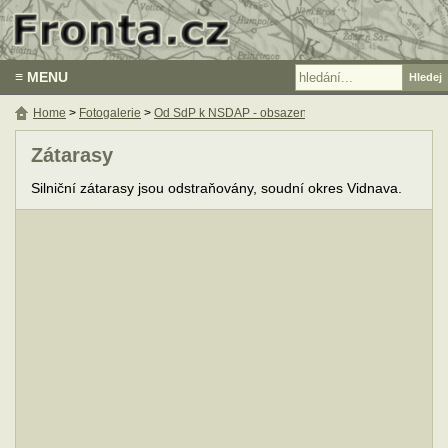
≡ MENU
Home
>
Fotogalerie
>
Od SdP k NSDAP - obsazení pohraničí 1938
Zátarasy
Silniční zátarasy jsou odstraňovány, soudní okres Vidnava.