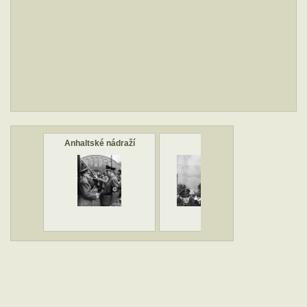
Anhaltské nádraží
Henlein