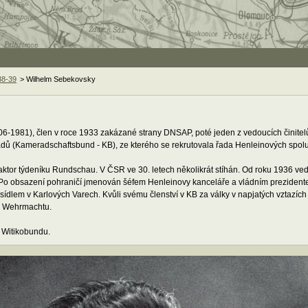
38-39
> Wilhelm Sebekovsky
6-1981), člen v roce 1933 zakázané strany DNSAP, poté jeden z vedoucích činite
ádů (Kameradschaftsbund - KB), ze kterého se rekrutovala řada Henleinových spol
ktor týdeníku Rundschau. V ČSR ve 30. letech několikrát stíhán. Od roku 1936 v
Po obsazení pohraničí jmenován šéfem Henleinovy kanceláře a vládním prezident
ídlem v Karlových Varech. Kvůli svému členství v KB za války v napjatých vztazíc
o Wehrmachtu.
ů Witikobundu.