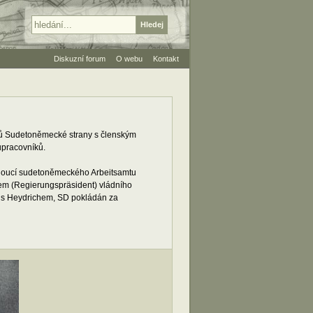
Diskuzní forum
O webu
Kontakt
lů Sudetoněmecké strany s členským
upracovníků.
edoucí sudetoněmeckého Arbeitsamtu
em (Regierungspräsident) vládního
h s Heydrichem, SD pokládán za