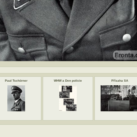
Paul Tschörner
WHW a Den policie
Přísaha SA