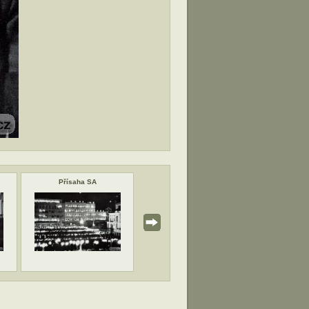
Přísaha SA
Henlein
Henleinov