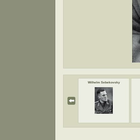
ppelin
Volební lístek
Wilhelm Sebekovsky