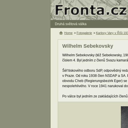
Druhá světová válka
Home
>
Fotogalerie
>
Karlovy Vary v Říši 19
Wilhelm Sebekovsky
Wilhelm Sebekovsky (též Sebekowsky, 190
číslem 4. Byl jedním z členů Svazu kamar
Šéf tiskového odboru SdP, odpovědný reda
v Praze. Od roku 1938 člen NSDAP a SA. 
obvodu Cheb (Regierungsbezirk Eger) se s
nespolehlivého. V roce 1941 narukoval d
Po válce byl jedním ze zakládajících člen