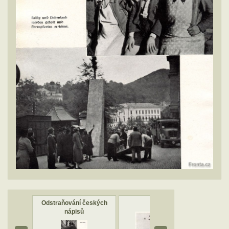
Karlovy
Odstraňování českých
Letadla
Pří
nápisů