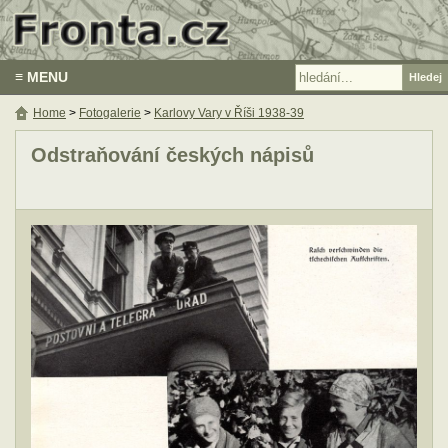
≡ MENU
Home
>
Fotogalerie
>
Karlovy Vary v Říši 1938-39
Odstraňování českých nápisů