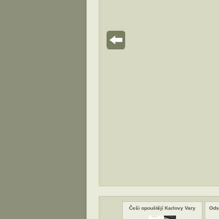
Češi opouštějí Karlovy Vary
Ods