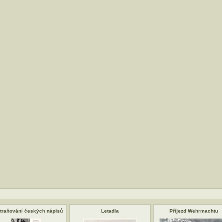
traňování českých nápisů
Letadla
Příjezd Wehrmachtu