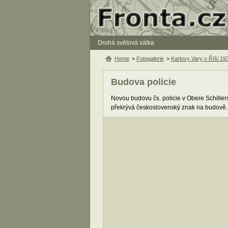
Druhá světová válka
Home
>
Fotogalerie
>
Karlovy Vary v Říši 19
Budova policie
Novou budovu čs. policie v Obere Schillers
překrývá československý znak na budově.