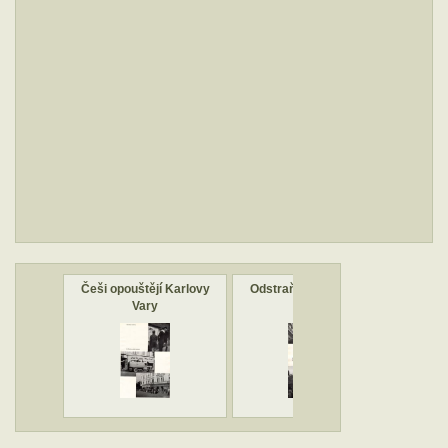
Češi opouštějí Karlovy
Odstraňování českých
Vary
nápisů