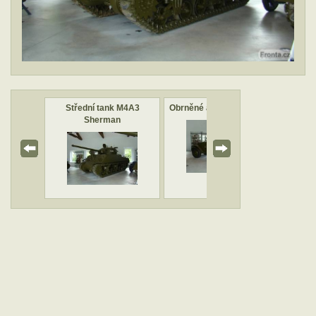
 M4A3
Střední tank M4A3
Obrněné auto M3A1 Scout
10,5
n
Sherman