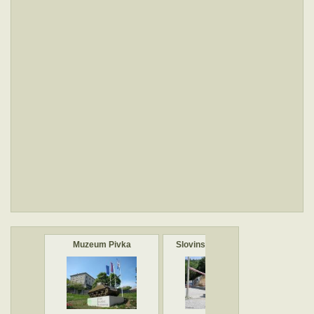
Muzeum Pivka
Slovinský růžový tank
Pamá