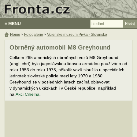
≡ MENU
Home
>
Fotogalerie
>
Vojenské muzeum Pivka - Slovinsko
Obrněný automobil M8 Greyhound
Celkem 265 amerických obrněných vozů M8 Greyhound
(angl. chrt) bylo jugoslávskou lidovou armádou používáno od
roku 1953 do roku 1975, několik vozů sloužilo u speciálních
jednotek slovinské policie mezi lety 1970 a 1980.
Greyhound se v posledních letech začíná objevovat
v dynamických ukázkách i v České republice, například
na
Akci Cihelna
.